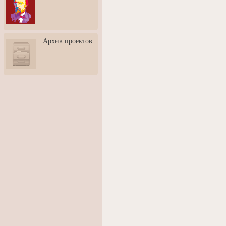
3: Обусловленности
человека и их влияние на
карьеру
Творческая встреча со
Архив проектов
скульптором Дмитрием
Тугариновым
АртБульвар в День города
Ярославля