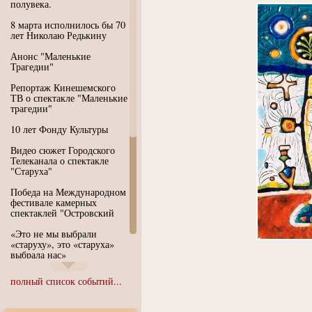
полувека.
8 марта исполнилось бы 70
лет Николаю Редькину
Анонс "Маленькие
Трагедии"
Репортаж Кинешемского
ТВ о спектакле "Маленькие
трагедии"
10 лет Фонду Культуры
Видео сюжет Городского
Телеканала о спектакле
"Старуха"
Победа на Международном
фестивале камерных
спектаклей "Островский
«Это не мы выбрали
«старуху», это «старуха»
выбрала нас»
Иммерсивный спектакль
полный список событий...
"Язык чистого полета
Души"