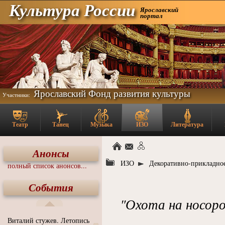
Культура России
Ярославский
портал
Ярославский Фонд развития культуры
Участники:
Театр
Танец
Музыка
ИЗО
Литература
Анонсы
ИЗО
Декоративно-прикладное
полный список анонсов...
События
"Охота на носорог
Виталий стужев. Летопись