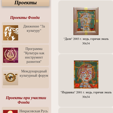
Проекты
Спектакль "Крик" в Музее
Современного Искусства
Видео о Музее
современного искусства от
Проекты Фонда
Медиа-школа "ФОКУС"
Движение "За
Моноспектакль
культуру"
"Вертинский. Исповедь
Барона"
"Дали" 2003 г. медь, горячая эмаль
Выставка-продажа
30х34
"Притяжение" в центре
Программа
ЛЕКСУС - ЯРОСЛАВЛЬ
"Культура как
инструмент
Презентация выставки
развития"
Зураба Церетели
Пресс-конференция к
Международный
открытию выставки Зураба
культурный форум
Церетели
Фестиваль уличной
культуры "На районе"
"Индианка" 2001 г. медь, горячая эмаль
Отчётный концерт детского
30х34
Проекты при участии
театра танца "Задоринка"
Фонда
Ассоциация Молодых
Некрасовская Русь
Профессионалов - Эпизод