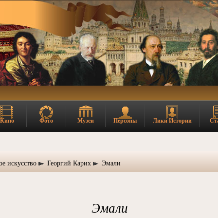
Кино
Фото
Музеи
Персоны
Лики Истории
Ст
ое искусство
Георгий Карих
Эмали
Эмали