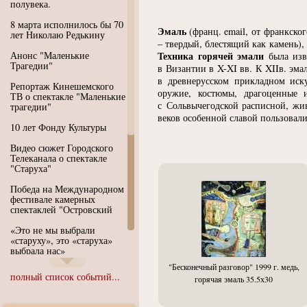
полувека.
8 марта исполнилось бы 70
Эмаль
(
франц. email, от франкско
лет Николаю Редькину
– твердый, блестящий как камень)
Анонс "Маленькие
Техника горячей эмали
была изв
Трагедии"
в Византии в X-XI вв. К XIIв. эм
в древнерусском прикладном иску
Репортаж Кинешемского
оружие, костюмы, драгоценные и
ТВ о спектакле "Маленькие
с Сольвычегодской расписной, жи
трагедии"
веков особенной славой пользовал
10 лет Фонду Культуры
Видео сюжет Городского
Телеканала о спектакле
"Старуха"
Победа на Международном
фестивале камерных
спектаклей "Островский
«Это не мы выбрали
«старуху», это «старуха»
выбрала нас»
"Бесконечный разговор" 1999 г. медь,
Иммерсивный спектакль
полный список событий...
горячая эмаль 35.5х30
"Язык чистого полета
Души"