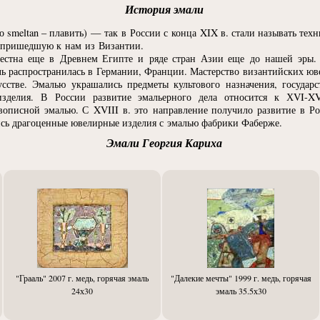
История эмали
го smeltan – плавить) — так в России с конца XIX в. стали называть тех
, пришедшую к нам из Византии.
естна еще в Древнем Египте и ряде стран Азии еще до нашей эры. 
аль распространилась в Германии, Франции. Мастерство византийских ю
сстве. Эмалью украшались предметы культового назначения, государс
зделия. В России развитие эмальерного дела относится к ХVI-XV
вописной эмалью. С XVIII в. это направление получило развитие в Р
ись драгоценные ювелирные изделия с эмалью фабрики Фаберже.
Эмали Георгия Кариха
"Грааль" 2007 г. медь, горячая эмаль
"Далекие мечты" 1999 г. медь, горячая
24х30
эмаль 35.5х30