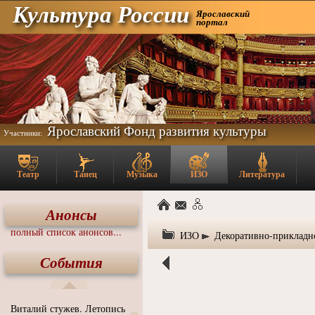
Культура России
Ярославский
портал
Ярославский Фонд развития культуры
Участники:
Театр
Танец
Музыка
ИЗО
Литература
Анонсы
полный список анонсов...
ИЗО
Декоративно-прикладн
События
Виталий стужев. Летопись