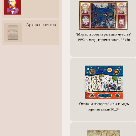
3: Обусловленности
человека и их влияние на
карьеру
Творческая встреча со
Архив проектов
скульптором Дмитрием
Тугариновым
"Мир сотворен из разума и чувства"
АртБульвар в День города
1992 г. медь, горячая эмаль 33х56
Ярославля
"Охота на носорога" 2004 г. медь,
горячая эмаль 30х34