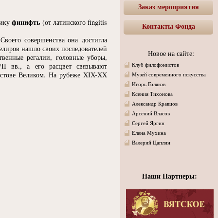
Заказ мероприятия
финифть
нику
(
от латинского fingitis
Контакты Фонда
Своего совершенства она достигла
велиров нашло своих последователей
Новое на сайте:
твенные регалии, головные уборы,
II вв., а его расцвет связывают
Клуб филофонистов
остове Великом. На рубеже XIX-XX
Музей современного искусства
Игорь Голяков
Ксения Тихонова
Александр Кравцов
Арсений Власов
Сергей Яргин
Елена Мухина
Валерий Цаплин
Наши Партнеры: