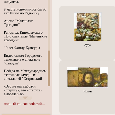
полувека.
8 марта исполнилось бы 70
лет Николаю Редькину
Анонс "Маленькие
Трагедии"
Репортаж Кинешемского
ТВ о спектакле "Маленькие
трагедии"
Аура
10 лет Фонду Культуры
Видео сюжет Городского
Телеканала о спектакле
"Старуха"
Победа на Международном
фестивале камерных
спектаклей "Островский
«Это не мы выбрали
«старуху», это «старуха»
Иоанн
выбрала нас»
Иммерсивный спектакль
полный список событий...
"Язык чистого полета
Души"