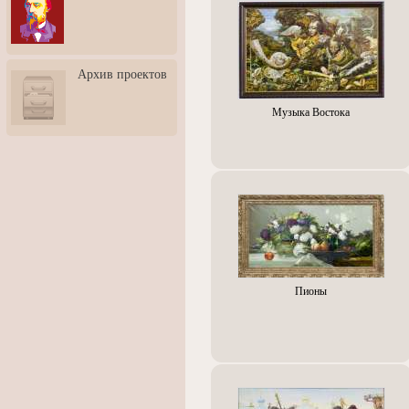
3: Обусловленности
человека и их влияние на
карьеру
Творческая встреча со
Архив проектов
скульптором Дмитрием
Тугариновым
Музыка Востока
АртБульвар в День города
Ярославля
Пионы