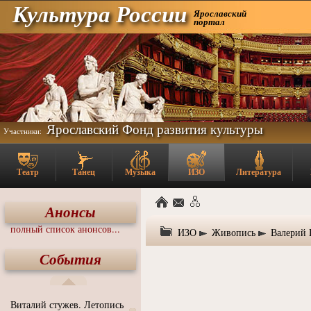
Культура России
Ярославский
портал
Ярославский Фонд развития культуры
Участники:
Театр
Танец
Музыка
ИЗО
Литература
Анонсы
полный список анонсов...
ИЗО
Живопись
Валерий
События
Виталий стужев. Летопись