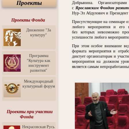
Проекты
Спектакль "Крик" в Музее
Добрынина. Организатора
Современного Искусства
Ярославским Фондом развит
с
Нур-Эл Абдулович и Президент 
Видео о Музее
современного искусства от
Проекты Фонда
Присутствующие на семинаре о
Медиа-школа "ФОКУС"
любого мероприятия и его 
Движение "За
без которых невозможно про
Моноспектакль
культуру"
"Вертинский. Исповедь
успешности любого мероприятия
Барона"
При этом особое внимание ве
Выставка-продажа
формата мероприятия и отрабо
"Притяжение" в центре
Программа
диктует организаторам и участ
ЛЕКСУС - ЯРОСЛАВЛЬ
"Культура как
мероприятия на должном уров
инструмент
является самым непроработанны
Презентация выставки
развития"
Зураба Церетели
Пресс-конференция к
Международный
открытию выставки Зураба
культурный форум
Церетели
Фестиваль уличной
культуры "На районе"
Отчётный концерт детского
Проекты при участии
театра танца "Задоринка"
Фонда
Ассоциация Молодых
Некрасовская Русь
Профессионалов - Эпизод