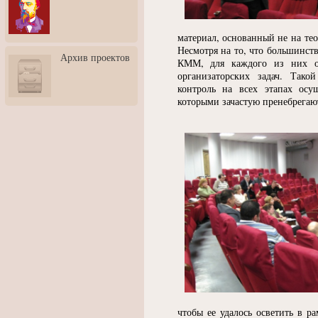
3: Обусловленности
человека и их влияние на
карьеру
материал, основанный не на те
Творческая встреча со
Несмотря на то, что большинст
Архив проектов
скульптором Дмитрием
КММ, для каждого из них ос
Тугариновым
организаторских задач. Тако
контроль на всех этапах осу
АртБульвар в День города
которыми зачастую пренебрегаю
Ярославля
чтобы ее удалось осветить в ра