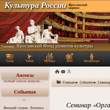
Культура России
Ярославский
портал
Ярославский Фонд развития культуры
Участники:
Театр
Танец
Музыка
ИЗО
Литература
Анонсы
полный список анонсов...
Главная
События
Семинар
События
Семинар «Орга
Виталий стужев. Летопись