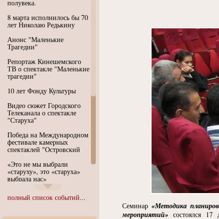
полувека.
8 марта исполнилось бы 70
лет Николаю Редькину
Анонс "Маленькие
Трагедии"
Репортаж Кинешемского
ТВ о спектакле "Маленькие
трагедии"
10 лет Фонду Культуры
Видео сюжет Городского
Телеканала о спектакле
"Старуха"
Победа на Международном
фестивале камерных
спектаклей "Островский
«Это не мы выбрали
«старуху», это «старуха»
выбрала нас»
Иммерсивный спектакль
полный список событий...
"Язык чистого полета
«
Методика планиров
Семинар
Души"
мероприятий»
состоялся 17 