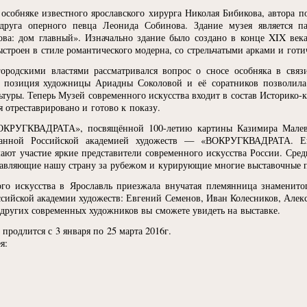
особняке известного ярославского хирурга Николая Бибикова, автора п
друга оперного певца Леонида Собинова. Здание музея является п
ова: дом главный». Изначально здание было создано в конце XIX век
выстроен в стиле романтического модерна, со стрельчатыми арками и гот
ородскими властями рассматривался вопрос о сносе особняка в связ
 позиция художницы Ариадны Соколовой и её соратников позволила 
ьтуры. Теперь Музей современного искусства входит в состав Историко-
я отреставрировано и готово к показу.
ОКРУГКВАДРАТА», посвящённой 100-летию картины Казимира Мале
ванной Российской академией художеств —
«
ВОКРУГКВАДРАТА. Ещ
ют участие яркие представители современного искусства России. Сред
тавляющие нашу страну за рубежом и курирующие многие выставочные п
го искусства в Ярославль приезжала внучатая племянница знаменит
сийской академии художеств: Евгений Семенов, Иван Колесников, Алекс
ругих современных художников вы сможете увидеть на выставке.
одлится с 3 января по 25 марта 2016г.
я: