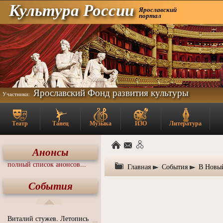
Культура России
Ярославский
портал
Ярославский Фонд развития культуры
Участники:
Театр
Танец
Музыка
ИЗО
Литература
Анонсы
полный список анонсов...
Главная
События
В Новый
События
Виталий стужев. Летопись