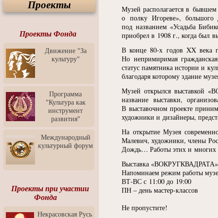
Проекты
Спектакль "Крик" в Музее
Музей располагается в бывшем 
Современного Искусства
о полку Игореве», большого 
Видео о Музее
под названием
«
Усадьба Бибик
современного искусства от
Проекты Фонда
приобрел в 1908 г., когда был 
Медиа-школа "ФОКУС"
В конце 80-х годов XX века г
Движение "За
Моноспектакль
культуру"
Но непримиримая гражданская
"Вертинский. Исповедь
статус памятника истории и кул
Барона"
благодаря которому здание музе
Выставка-продажа
Музей открылся выставкой
«
В
"Притяжение" в центре
Программа
ЛЕКСУС - ЯРОСЛАВЛЬ
название выставки, организо
"Культура как
В выставочном проекте принима
инструмент
Презентация выставки
художники и дизайнеры, предс
развития"
Зураба Церетели
На открытие Музея современно
Пресс-конференция к
Международный
Малевич, художники, члены Рос
открытию выставки Зураба
культурный форум
Дождь… Работы этих и многих д
Церетели
Выставка
«
ВОКРУГКВАДРАТА» пр
Фестиваль уличной
культуры "На районе"
Напоминаем режим работы музе
ВТ-ВС с 11:00 до 19:00
Отчётный концерт детского
Проекты при участии
ПН – день мастер-классов
театра танца "Задоринка"
Фонда
Не пропустите!
Ассоциация Молодых
Некрасовская Русь
Профессионалов - Эпизод