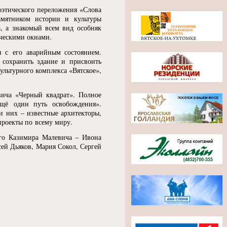
оэтического переложения
«
Слова
амятником истории и культуры
а, а знакомый всем вид особняк
ическими окнами.
и с его аварийным состоянием.
сохранить здание и присвоить
культурного комплекса
«
Вятское»,
вича
«
Черный квадрат». Полное
ё один путь освобождения».
и них – известные архитекторы,
роекты по всему миру.
ого Казимира Малевича – Ивона
ей Дьяков, Мария Сокол, Сергей