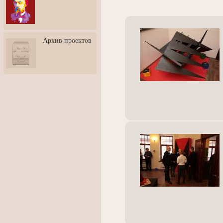
3: Обусловленности
человека и их влияние на
карьеру
Творческая встреча со
Архив проектов
скульптором Дмитрием
Тугариновым
АртБульвар в День города
Ярославля