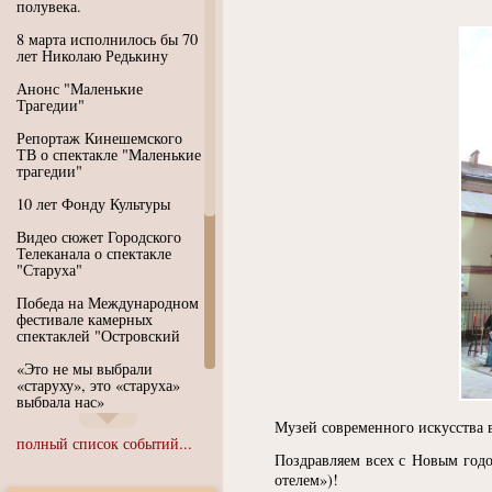
полувека.
8 марта исполнилось бы 70
лет Николаю Редькину
Анонс "Маленькие
Трагедии"
Репортаж Кинешемского
ТВ о спектакле "Маленькие
трагедии"
10 лет Фонду Культуры
Видео сюжет Городского
Телеканала о спектакле
"Старуха"
Победа на Международном
фестивале камерных
спектаклей "Островский
«Это не мы выбрали
«старуху», это «старуха»
выбрала нас»
Музей современного искусства
Иммерсивный спектакль
полный список событий...
"Язык чистого полета
Поздравляем всех с Новым годом
Души"
отелем»)!