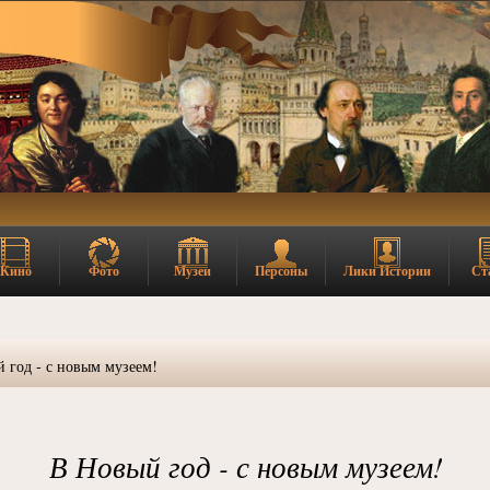
Кино
Фото
Музеи
Персоны
Лики Истории
Ст
 год - с новым музеем!
В Новый год - с новым музеем!