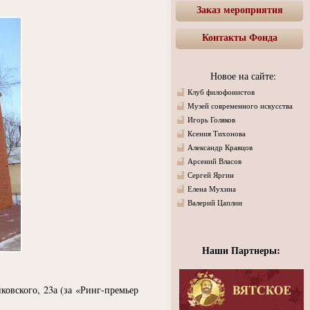
Заказ мероприятия
Контакты Фонда
Новое на сайте:
Клуб филофонистов
Музей современного искусства
Игорь Голяков
Ксения Тихонова
Александр Кравцов
Арсений Власов
Сергей Яргин
Елена Мухина
Валерий Цаплин
Наши Партнеры:
ковского, 23а
(
за
«
Ринг-премьер