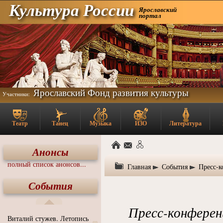
Культура России
Ярославский
портал
Ярославский Фонд развития культуры
Участники:
Театр
Танец
Музыка
ИЗО
Литература
Анонсы
полный список анонсов...
Главная
События
Пресс-к
События
Пресс-конферен
Виталий стужев. Летопись