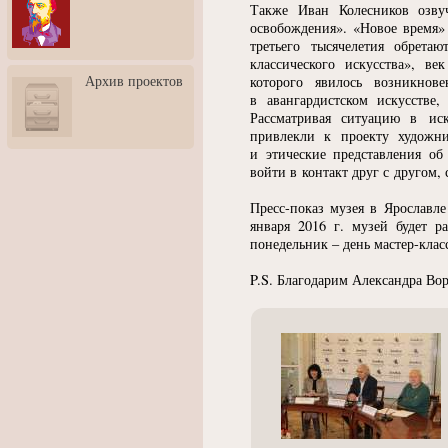
3: Обусловленности
Также Иван Колесников озву
человека и их влияние на
освобождения».
«
Новое время» 
карьеру
третьего тысячелетия обрета
классического искусства», в
Творческая встреча со
Архив проектов
которого явилось возникнов
скульптором Дмитрием
Тугариновым
в авангардистском искусстве
Рассматривая ситуацию в ис
АртБульвар в День города
привлекли к проекту художни
Ярославля
и этические представления об
войти в контакт друг с другом,
Пресс-показ музея в Ярославле 
января 2016 г. музей будет р
понедельник – день мастер-клас
P.S.
Благодарим Александра Вор