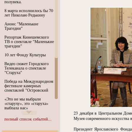
полувека.
8 марта исполнилось бы 70
лет Николаю Редькину
Анонс "Маленькие
Трагедии"
Репортаж Кинешемского
ТВ о спектакле "Маленькие
трагедии"
10 лет Фонду Культуры
Видео сюжет Городского
Телеканала о спектакле
"Старуха"
Победа на Международном
фестивале камерных
спектаклей "Островский
«Это не мы выбрали
«старуху», это «старуха»
выбрала нас»
23 декабря в Центральном Доме
Иммерсивный спектакль
Музея современного искусства в
полный список событий...
"Язык чистого полета
Души"
Президент Ярославского Фонда