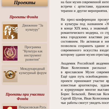
Проекты
Спектакль "Крик" в Музее
на базе музея современной инте
Современного Искусства
встречи с артистами, художни
терапии и другие мероприятия,
Видео о Музее
современного искусства от
Проекты Фонда
На пресс-конференции прозвуч
Медиа-школа "ФОКУС"
и культуры под названием
«
У
Движение "За
Моноспектакль
в конце XIX века, а знакомый 
культуру"
"Вертинский. Исповедь
романтического модерна, со с
Барона"
века городскими властями ра
состоянием. Но активная и н
Выставка-продажа
"Притяжение" в центре
позволила сохранить здание и
Программа
ЛЕКСУС - ЯРОСЛАВЛЬ
современного искусства входи
"Культура как
которому здание музея отрестав
инструмент
Презентация выставки
развития"
Зураба Церетели
Академик Российской академии
Пресс-конференция к
Иван Колесников рассказал
Международный
открытию выставки Зураба
в ярославском Музее совреме
культурный форум
Церетели
Ещё один путь освобождения» 
проекте принимают участие яр
Фестиваль уличной
известные архитекторы, худ
культуры "На районе"
и курирующие многие выставо
Отчётный концерт детского
Проекты при участии
Борис Бельский, Вячеслав Ко
театра танца "Задоринка"
Фонда
Сергей Шутов, Иван Колесников
чьи работы смогут увидеть посе
Ассоциация Молодых
Некрасовская Русь
Профессионалов - Эпизод