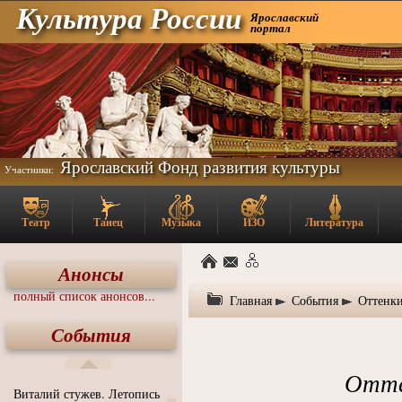
Культура России
Ярославский
портал
Ярославский Фонд развития культуры
Участники:
Театр
Танец
Музыка
ИЗО
Литература
Анонсы
полный список анонсов...
Главная
События
Оттенки:
События
Оттен
Виталий стужев. Летопись