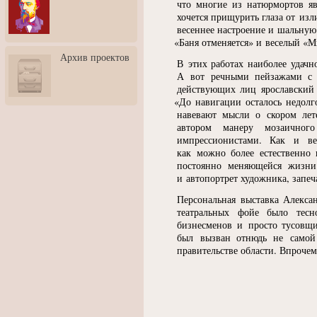
что многие из натюрмортов яв
3: Обусловленности
хочется прищурить глаза от изл
человека и их влияние на
карьеру
весеннее настроение и шальную
«
Баня отменяется» и веселый
«
М
Творческая встреча со
Архив проектов
скульптором Дмитрием
В этих работах наиболее удачн
Тугариновым
А вот речными пейзажами с р
действующих лиц ярославский 
АртБульвар в День города
«
До навигации осталось недолг
Ярославля
навевают мысли о скором лет
автором манеру мозаично
импрессионистами. Как и ве
как можно более естественно 
постоянно меняющейся жизни
и автопортрет художника, запеч
Персональная выставка Алекса
театральных фойе было тесн
бизнесменов и просто тусовщи
был вызван отнюдь не самой
правительстве области. Впрочем