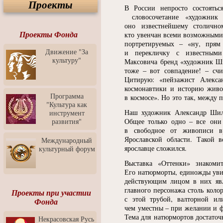
Проекты
Спектакль "Крик" в Музее
В России непросто состоятьс
Современного Искусства
словосочетание
«
художник
оно известнейшему столично
Видео о Музее
современного искусства от
Проекты Фонда
кто увенчан всеми возможными 
Медиа-школа "ФОКУС"
портретируемых –
«
ну, прям
Движение "За
и перекличку с известным
Моноспектакль
культуру"
Максовича бренд
«
художник Ши
"Вертинский. Исповедь
тоже – вот совпадение! – сч
Барона"
Цитирую:
«
пейзажист Алекс
Выставка-продажа
космонавтики и историю живо
"Притяжение" в центре
Программа
в космосе». Но это так, между 
ЛЕКСУС - ЯРОСЛАВЛЬ
"Культура как
Наш художник Александр Шил
инструмент
Презентация выставки
развития"
Общее только одно – все они
Зураба Церетели
в свободное от живописи вр
Пресс-конференция к
Ярославской области. Такой 
Международный
открытию выставки Зураба
ярославце сложился.
культурный форум
Церетели
Выставка
«
Оттенки» знаком
Фестиваль уличной
Его натюрморты, единожды увид
культуры "На районе"
действующим лицом в них явля
главного персонажа столь коло
Отчётный концерт детского
Проекты при участии
театра танца "Задоринка"
с этой трубой, валторной ил
Фонда
чем уместны – при желании и 
Ассоциация Молодых
Тема для натюрмортов достаточн
Некрасовская Русь
Профессионалов - Эпизод