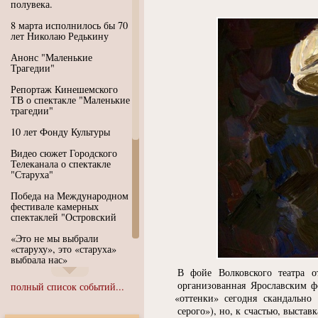
полувека.
8 марта исполнилось бы 70
лет Николаю Редькину
Анонс "Маленькие
Трагедии"
Репортаж Кинешемского
ТВ о спектакле "Маленькие
трагедии"
10 лет Фонду Культуры
Видео сюжет Городского
Телеканала о спектакле
"Старуха"
Победа на Международном
фестивале камерных
спектаклей "Островский
«Это не мы выбрали
«старуху», это «старуха»
выбрала нас»
В фойе Волковского театра о
Иммерсивный спектакль
организованная Ярославским ф
полный список событий...
"Язык чистого полета
«
оттенки» сегодня скандально
Души"
серого»), но, к счастью, выставк