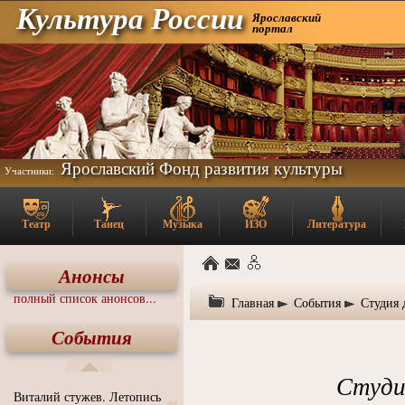
Культура России
Ярославский
портал
Ярославский Фонд развития культуры
Участники:
Театр
Танец
Музыка
ИЗО
Литература
Анонсы
полный список анонсов...
Главная
События
Студия 
События
Студи
Виталий стужев. Летопись