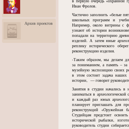
в первую очередь
«
охранной г
3: Обусловленности
Иван Фролов.
человека и их влияние на
карьеру
Частично заполнить
«
белые пят
школьных программ и учебни
Творческая встреча со
Архив проектов
скульптором Дмитрием
Например, около витрины с ф
Тугариновым
узнают об истории возникнове
попадали на территорию древн
АртБульвар в День города
изделий. А затем юные археол
Ярославля
реплику исторического обер
реконструкцию изделия.
-Таким образом, мы делаем дл
за пониманием, а память – за
музейную экспозицию своих ро
в этом состоит задача наших
истории, — говорит руководите
Занятия в студии начались в 
заниматься в археологической 
и каждый раз юных археолог
планирует приглашать для пр
реконструкций
«
Оружейная ба
Студийцам предстоит освоит
исторической рыбалки, изго
руководитель студии собираетс