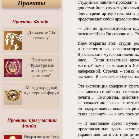
Проекты
Студийные занятия проходят в
Спектакль "Крик" в Музее
Современного Искусства
для студийцев служат уникальн
Здесь, среди артефактов, мы и
Видео о Музее
представляет собой археологичес
современного искусства от
Проекты Фонда
Медиа-школа "ФОКУС"
— Это не археологический кру
Движение "За
поясняет Иван Викторович. – Э
Моноспектакль
культуру"
"Вертинский. Исповедь
Идея открытия этой студии ро
Барона"
и перспективы», организатор
Выставка-продажа
Ярославский музей-заповедник
"Притяжение" в центре
Программа
наук. Тогда известный архе
ЛЕКСУС - ЯРОСЛАВЛЬ
"Культура как
масштабными раскопками в Яро
инструмент
набережной, Стрелки – зонах, 
Презентация выставки
развития"
выставке Ярославского музея-з
Зураба Церетели
Эта экспозиция содержит фрагм
Пресс-конференция к
Международный
открытию выставки Зураба
фрагменты сирийских стеклянн
культурный форум
Церетели
печати… Экспонаты, действит
к сожалению, если посетит
Фестиваль уличной
он задерживается около витри
культуры "На районе"
ставя
«
галочку» — я это посмот
Отчётный концерт детского
Проекты при участии
— В настоящее время изучени
театра танца "Задоринка"
Фонда
представленные здесь экспо
Ассоциация Молодых
украшения», хотя это принцип
Некрасовская Русь
Профессионалов - Эпизод