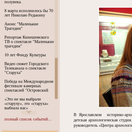
полувека.
8 марта исполнилось бы 70
лет Николаю Редькину
Анонс "Маленькие
Трагедии"
Репортаж Кинешемского
ТВ о спектакле "Маленькие
трагедии"
10 лет Фонду Культуры
Видео сюжет Городского
Телеканала о спектакле
"Старуха"
Победа на Международном
фестивале камерных
спектаклей "Островский
«Это не мы выбрали
«старуху», это «старуха»
выбрала нас»
В Ярославском историко-архи
Иммерсивный спектакль
полный список событий...
детская археологическая студи
"Язык чистого полета
руководитель
«
Центра археолог
Души"