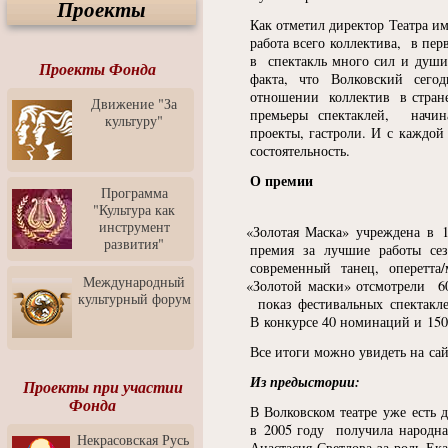
Проекты
Спектакль "Крик" в Музее
Современного Искусства
Как отметил директор Театра и
работа всего коллектива, в пе
Видео о Музее
в спектакль много сил и души
современного искусства от
Проекты Фонда
факта, что Волковский сего
Медиа-школа "ФОКУС"
отношении коллектив в стран
Движение "За
Моноспектакль
премьеры спектаклей, начина
культуру"
"Вертинский. Исповедь
проекты, гастроли. И с каждой
Барона"
состоятельность.
Выставка-продажа
О премии
"Притяжение" в центре
Программа
ЛЕКСУС - ЯРОСЛАВЛЬ
"Культура как
инструмент
«
Золотая Маска» учреждена в 
Презентация выставки
развития"
Зураба Церетели
премия за лучшие работы сез
современный танец, оперетта
Пресс-конференция к
Международный
«
Золотой маски» отсмотрели 6
открытию выставки Зураба
культурный форум
показ фестивальных спектакле
Церетели
В конкурсе 40 номинаций и 15
Фестиваль уличной
Все итоги можно увидеть на сай
культуры "На районе"
Из предыстории:
Отчётный концерт детского
Проекты при участии
театра танца "Задоринка"
Фонда
В Волковском театре уже есть д
Ассоциация Молодых
в 2005 году получила народна
Некрасовская Русь
Профессионалов - Эпизод
Анастасия Светлова за роль Е