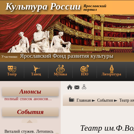
Культура России
Ярославский
портал
Ярославский Фонд развития культуры
Участники:
Театр
Танец
Музыка
ИЗО
Литература
Анонсы
полный список анонсов...
Главная
События
Театр и
События
Театр им.Ф.Во
Виталий стужев. Летопись