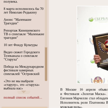
полувека.
8 марта исполнилось бы 70
лет Николаю Редькину
Анонс "Маленькие
Трагедии"
Репортаж Кинешемского
ТВ о спектакле "Маленькие
трагедии"
10 лет Фонду Культуры
Видео сюжет Городского
Телеканала о спектакле
"Старуха"
Победа на Международном
фестивале камерных
спектаклей "Островский
«Это не мы выбрали
«старуху», это «старуха»
выбрала нас»
В Москве 16 апреля объявл
и Фестиваля
«
Золотая Маска».
Иммерсивный спектакль
полный список событий...
Евгения Марчелли стал облада
"Язык чистого полета
Исполнитель роли Платонова В
Души"
мужская роль».