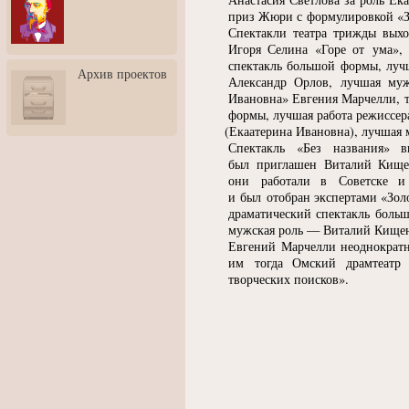
3: Обусловленности
приз Жюри с формулировкой
«
человека и их влияние на
Спектакли театра трижды выхо
карьеру
Игоря Селина
«
Горе от ума»,
Творческая встреча со
спектакль большой формы, луч
Архив проектов
скульптором Дмитрием
Александр Орлов, лучшая му
Тугариновым
Ивановна» Евгения Марчелли, 
формы, лучшая работа режиссер
АртБульвар в День города
(
Екаатерина Ивановна), лучшая
Ярославля
Спектакль
«
Без названия» 
был приглашен Виталий Кище
они работали в Советске и
и был отобран экспертами
«
Зол
драматический спектакль боль
мужская роль — Виталий Кищен
Евгений Марчелли неоднократ
им тогда Омский драмтеатр 
творческих поисков».