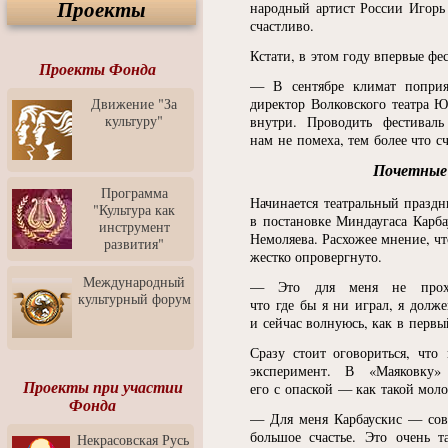
Проекты
Спектакль "Крик" в Музее
народный артист России Игорь
Современного Искусства
счастливо.
Видео о Музее
Кстати, в этом году впервые фе
современного искусства от
Проекты Фонда
Медиа-школа "ФОКУС"
— В сентябре климат поприя
Движение "За
директор Волковского театра 
Моноспектакль
культуру"
внутри. Проводить фестивал
"Вертинский. Исповедь
нам не помеха, тем более что с
Барона"
Почетные 
Выставка-продажа
"Притяжение" в центре
Программа
ЛЕКСУС - ЯРОСЛАВЛЬ
Начинается театральный праздн
"Культура как
в постановке Миндаугаса Карба
инструмент
Презентация выставки
Немоляева. Расхожее мнение, чт
развития"
Зураба Церетели
жестко опровергнуто.
Пресс-конференция к
Международный
— Это для меня не прохо
открытию выставки Зураба
культурный форум
что где бы я ни играл, я долж
Церетели
и сейчас волнуюсь, как в первы
Фестиваль уличной
культуры "На районе"
Сразу стоит оговориться, что
эксперимент. В
«
Маяковку»
Отчётный концерт детского
Проекты при участии
его с опаской — как такой мол
театра танца "Задоринка"
Фонда
— Для меня Карбаускис — сове
Ассоциация Молодых
большое счастье. Это очень 
Некрасовская Русь
Профессионалов - Эпизод