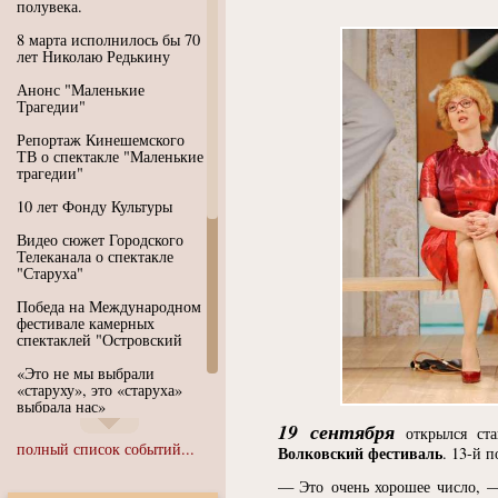
полувека.
8 марта исполнилось бы 70
лет Николаю Редькину
Анонс "Маленькие
Трагедии"
Репортаж Кинешемского
ТВ о спектакле "Маленькие
трагедии"
10 лет Фонду Культуры
Видео сюжет Городского
Телеканала о спектакле
"Старуха"
Победа на Международном
фестивале камерных
спектаклей "Островский
«Это не мы выбрали
«старуху», это «старуха»
выбрала нас»
19 сентября
открылся ста
Иммерсивный спектакль
полный список событий...
Волковский фестиваль
. 13-й п
"Язык чистого полета
Души"
— Это очень хорошее число, 