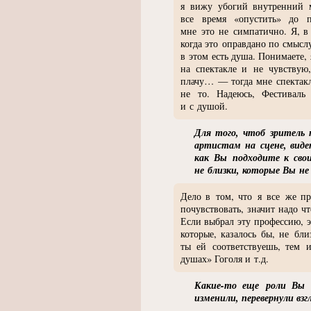
я вижу убогий внутренний м
все время
«
опустить» до 
мне это не симпатично. Я, в
когда это оправдано по смыслу
в этом есть душа. Понимаете,
на спектакле и не чувствую
плачу… — тогда мне спектакл
не то. Надеюсь, Фестиваль
и с душой.
Для того, чтоб зритель 
артистам на сцене, вид
как Вы подходите к сво
не близки, которые Вы не
Дело в том, что я все же пр
почувствовать, значит надо
чт
Если выбрал эту профессию, э
которые, казалось бы, не бл
ты ей соответствуешь, тем 
душах» Гоголя и т.д.
Какие-то еще роли Вы 
изменили, перевернули взг