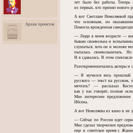
лет было без работы. Теперь
3: Обусловленности
человека и их влияние на
из первых, кто принял нового р
карьеру
А вот Светлане Немоляевой при
Творческая встреча со
что основным, но оказавшимс
Архив проектов
скульптором Дмитрием
Помогла врожденная самодисци
Тугариновым
— Люди в моем возрасте — кон
АртБульвар в День города
бываю своевольна и вспыльчива
Ярославля
слушаться, хоть он и моложе мо
пыталась своевольничать. Н
И я сдавалась. В этом спектакл
Разоткровенничались актеры и 
— Я мучился весь прошлый г
русского — текст на русском,
мечтать? — рассказал Кос
как у нас говорят, полная
«
клю
Мне интереснее предложение 
Ибсена.
А вот Немоляева из кино и не у
— Сейчас по России идет сери
Мне сделал творческое предлож
еще в советское время с Жанно