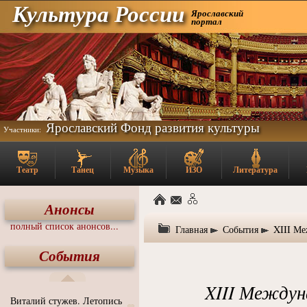
Культура России
Ярославский
портал
Ярославский Фонд развития культуры
Участники:
Театр
Танец
Музыка
ИЗО
Литература
Анонсы
полный список анонсов...
Главная
События
XIII Ме
События
XIII Междун
Виталий стужев. Летопись