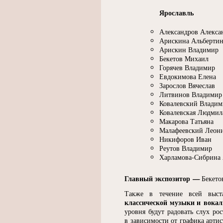
Ярославль
Александров Алекса
Арискина Альбертин
Арискин Владимир
Бекетов Михаил
Горячев Владимир
Евдокимова Елена
Зарослов Вячеслав
Литвинов Владимир
Ковалевский Владим
Ковалевская Людмил
Макарова Татьяна
Малафеевский Леон
Никифоров Иван
Реутов Владимир
Харламова-Сибрина 
Главный экспозитор —
Бекето
Также в течение всей выст
классической музыки и вока
уровня будут радовать слух ро
в зависимости от графика артис