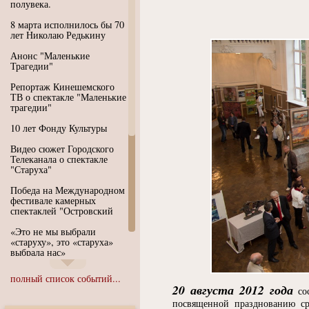
полувека.
8 марта исполнилось бы 70
лет Николаю Редькину
Анонс "Маленькие
Трагедии"
Репортаж Кинешемского
ТВ о спектакле "Маленькие
трагедии"
10 лет Фонду Культуры
Видео сюжет Городского
Телеканала о спектакле
"Старуха"
Победа на Международном
фестивале камерных
спектаклей "Островский
«Это не мы выбрали
«старуху», это «старуха»
выбрала нас»
Иммерсивный спектакль
полный список событий...
"Язык чистого полета
20 августа 2012 года
сос
Души"
посвященной празднованию ср