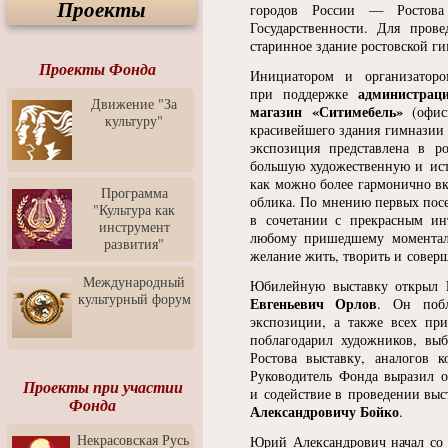
Проекты
Спектакль "Крик" в Музее
городов России — Ростова
Современного Искусства
Государственности. Для про
старинное здание ростовской ги
Видео о Музее
современного искусства от
Проекты Фонда
Инициатором и организатор
Медиа-школа "ФОКУС"
администрац
при поддержке
Движение "За
магазин
«
Ситимебель»
(
офи
Моноспектакль
культуру"
"Вертинский. Исповедь
красивейшего здания гимназии 
Барона"
экспозиция представлена в р
большую художественную и исто
Выставка-продажа
как можно более гармонично вк
"Притяжение" в центре
Программа
облика. По мнению первых посет
ЛЕКСУС - ЯРОСЛАВЛЬ
"Культура как
в сочетании с прекрасным ин
инструмент
Презентация выставки
любому пришедшему моменталь
развития"
Зураба Церетели
желание жить, творить и соверш
Пресс-конференция к
Международный
Юбилейную выставку открыл
открытию выставки Зураба
культурный форум
Евгеньевич Орлов
. Он побл
Церетели
экспозиции, а также всех пр
Фестиваль уличной
поблагодарил художников, вы
культуры "На районе"
Ростова выставку, аналогов 
Руководитель Фонда выразил о
Отчётный концерт детского
Проекты при участии
и содействие в проведении выс
театра танца "Задоринка"
Фонда
Александровичу Бойко
.
Ассоциация Молодых
Некрасовская Русь
Юрий Александрович начал со 
Профессионалов - Эпизод