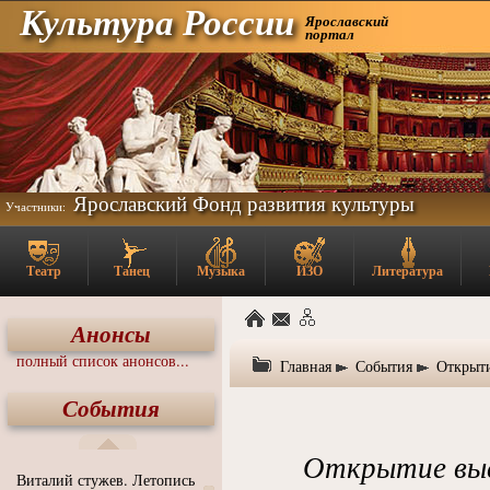
Культура России
Ярославский
портал
Ярославский Фонд развития культуры
Участники:
Театр
Танец
Музыка
ИЗО
Литература
Анонсы
полный список анонсов...
Главная
События
Открыти
События
Открытие выс
Виталий стужев. Летопись