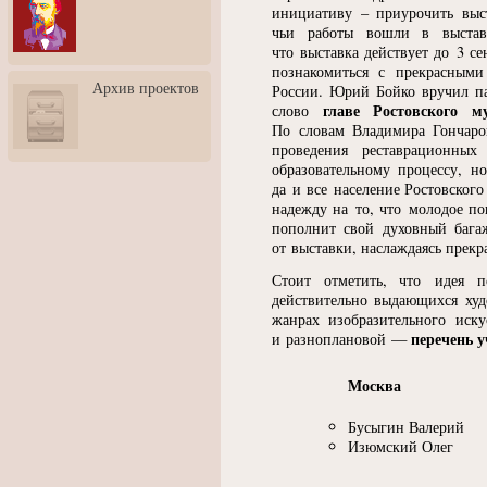
3: Обусловленности
инициативу – приурочить выст
человека и их влияние на
чьи работы вошли в выстав
карьеру
что выставка действует до 3 се
познакомиться с прекрасными
Творческая встреча со
Архив проектов
России. Юрий Бойко вручил па
скульптором Дмитрием
Тугариновым
главе Ростовского 
слово
По словам Владимира Гончаров
АртБульвар в День города
проведения реставрационны
Ярославля
образовательному процессу, н
да и все население Ростовского
надежду на то, что молодое по
пополнит свой духовный багаж
от выставки, наслаждаясь прек
Стоит отметить, что идея п
действительно выдающихся худ
жанрах изобразительного иску
перечень 
и разноплановой —
Москва
Бусыгин Валерий
Изюмский Олег