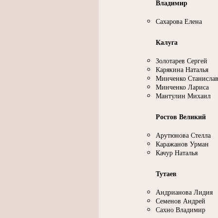
Владимир
Сахарова Елена
Калуга
Золотарев Сергей
Карякина Наталья
Минченко Станисла
Минченко Лариса
Мантулин Михаил
Ростов Великий
Арутюнова Стелла
Каражанов Урман
Качур Наталья
Тутаев
Андрианова Лидия
Семенов Андрей
Сахно Владимир