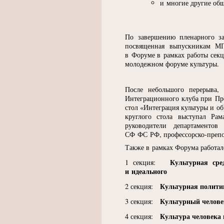
и многие другие общ
По завершению пленарного за
посвященная выпускникам МГ
в Форуме в рамках работы сек
молодежном форуме культуры.
После небольшого перерыва,
Интеграционного клуба при Пре
стол
«
Интеграция культуры и о
круглого стола выступал Рам
руководители департаментов
СФ ФС РФ, профессорско-препод
Также в рамках Форума работал
Культурная сре
1 секция:
и идеального
Культурная полити
2 секция:
Культурный челове
3 секция:
Культура человека 
4 секция: