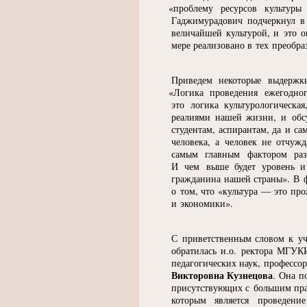
«
проблему ресурсов культуры
Гаджимурадович подчеркнул в
величайшей культурой, и это 
мере реализовано в тех преобра
Приведем некоторые выдержк
«
Логика проведения ежегодног
это логика культурологическая
реалиями нашей жизни, и обс
студентам, аспирантам, да и са
человека, а человек не отчуж
самым главным фактором разв
И чем выше будет уровень и 
гражданина нашей страны». В 
о том, что
«
культура — это про
и экономики».
С приветственным словом к у
обратилась и.о. ректора МГУК
педагогических наук, профессо
Викторовна Кузнецова
. Она п
присутствующих с большим пр
которым является проведени