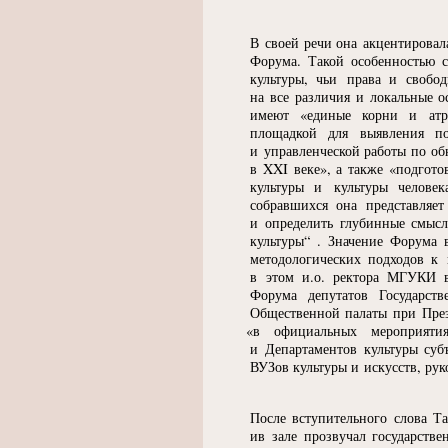
В своей речи она акцентирова
Форума. Такой особенностью с
культуры, чьи права и свобо
на все различия и локальные о
имеют
«
единые корни и атр
площадкой для выявления по
и управленческой работы по о
в XXI веке», а также
«
подгото
культуры и культуры человек
собравшихся она представляет
и определить глубинные смысл
культуры
“
. Значение Форума 
методологических подходов к 
в этом и.о. ректора МГУКИ в
Форума депутатов Государст
Общественной палаты при През
«
в официальных мероприяти
и Департаментов культуры суб
ВУЗов культуры и искусств, рук
После вступительного слова 
ив зале прозвучал государств