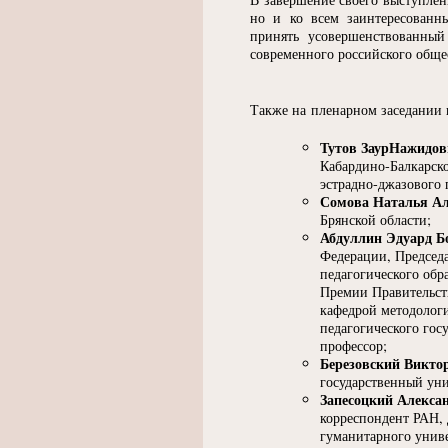
но и ко всем заинтересованн
принять усовершенствованный
современного российского обще
Также на пленарном заседании 
Тутов ЗаурНажидов
Кабардино-Балкарск
эстрадно-джазового
Сомова Наталья Ал
Брянской области;
Абдуллин Эдуард Б
Федерации, Председ
педагогического обр
Премии Правительств
кафедрой методолог
педагогического гос
профессор;
Березовский Викто
государственный уни
Запесоцкий Алекса
корреспондент РАН, 
гуманитарного унив