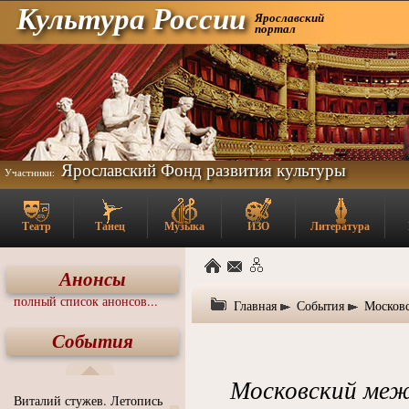
Культура России
Ярославский
портал
Ярославский Фонд развития культуры
Участники:
Театр
Танец
Музыка
ИЗО
Литература
Анонсы
полный список анонсов...
Главная
События
Москов
События
Московский меж
Виталий стужев. Летопись