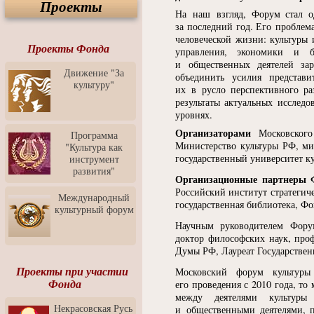
Проекты
Спектакль "Крик" в Музее
На наш взгляд, Форум стал 
Современного Искусства
за последний год. Его проблем
Видео о Музее
человеческой жизни: культуры 
современного искусства от
Проекты Фонда
управления, экономики и 
Медиа-школа "ФОКУС"
и общественных деятелей за
Движение "За
объединить усилия представ
Моноспектакль
культуру"
"Вертинский. Исповедь
их в русло перспективного ра
Барона"
результаты актуальных исслед
уровнях.
Выставка-продажа
"Притяжение" в центре
Организаторами
Московского
Программа
ЛЕКСУС - ЯРОСЛАВЛЬ
Министерство культуры РФ, ми
"Культура как
государственный университет ку
инструмент
Презентация выставки
развития"
Зураба Церетели
Организационные партнеры 
Российский институт стратегич
Пресс-конференция к
Международный
государственная библиотека, Ф
открытию выставки Зураба
культурный форум
Церетели
Научным руководителем Фору
Фестиваль уличной
доктор философских наук, проф
культуры "На районе"
Думы РФ, Лауреат Государствен
Отчётный концерт детского
Проекты при участии
Московский форум культуры
театра танца "Задоринка"
Фонда
его проведения с 2010 года, т
между деятелями культуры
Ассоциация Молодых
Некрасовская Русь
и общественными деятелями, п
Профессионалов - Эпизод