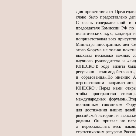
Для приветствия от Председат
слово было предоставлено де
С очень содержательной и и
председателя Комиссии РФ п
политических наук, кандидат 
поприветствовал всех присутс
Министра иностранных дел Се
этого Форума не только почетн
высказал несколько важных с
научного руководителя и
«
лид
ЮНЕСКО.В ходе визита был
регулярно взаимодействов
и образования».По мнению Ал
перспективном направлении»
ЮНЕСКО“.“Перед нами открыва
чтобы пространство столиц
международных форумов».В
постоянным союзником Фору
для достижения наших целей
российской истории, и высказа
родины. Он призвал не пере
а переосмыслить весь нако
стратегическим ресурсом России