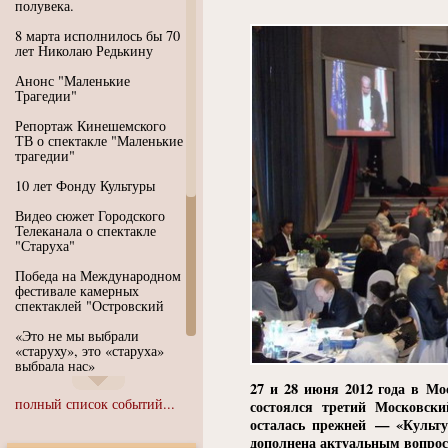
полувека.
8 марта исполнилось бы 70
лет Николаю Редькину
Анонс "Маленькие
Трагедии"
Репортаж Кинешемского
ТВ о спектакле "Маленькие
трагедии"
10 лет Фонду Культуры
Видео сюжет Городского
Телеканала о спектакле
"Старуха"
Победа на Международном
фестивале камерных
спектаклей "Островский
«Это не мы выбрали
«старуху», это «старуха»
выбрала нас»
27 и 28 июня 2012 года в Мо
Иммерсивный спектакль
полный список событий...
состоялся третий Московск
"Язык чистого полета
осталась прежней —
«
Культу
Души"
дополнена актуальным вопро