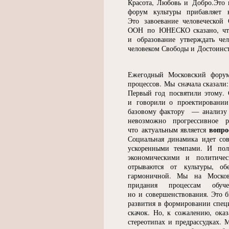
Красота, Любовь и Добро.Это и
форум культуры прибавляет 
Это завоевание человеческой
ООН по ЮНЕСКО сказано, что 
и образование утверждать че
человеком Свободы и Достоинств
Ежегодный Московский форум 
процессов. Мы сначала сказали
Первый год посвятили этому.
и говорили о проектировании
базовому фактору — анализу с
невозможно прогрессивное 
вопро
что актуальным является
Социальная динамика идет со
ускоренными темпами. И полу
экономическими и политичес
отрываются от культуры, об
гармоничной. Мы на Московс
придания процессам обу
но и совершенствования. Это б
развития в формировании спец
скачок. Но, к сожалению, ока
стереотипах и предрассудках.