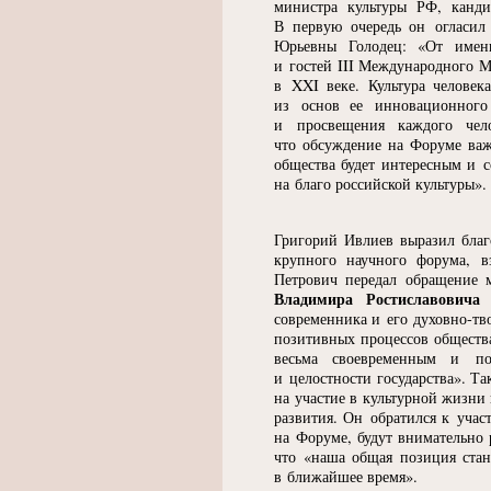
министра культуры РФ, канд
В первую очередь он огласил 
Юрьевны Голодец:
«
От имени
и гостей III Международного М
в XXI веке. Культура человек
из основ ее инновационного
и просвещения каждого чело
что обсуждение на Форуме важ
общества будет интересным и 
на благо российской культуры».
Григорий Ивлиев выразил благ
крупного научного форума, 
Петрович передал обращение м
Владимира Ростиславовича 
современника и его духовно-тво
позитивных процессов обществ
весьма своевременным и по
и целостности государства». Т
на участие в культурной жизни 
развития. Он обратился к учас
на Форуме, будут внимательно 
что
«
наша общая позиция стан
в ближайшее время».