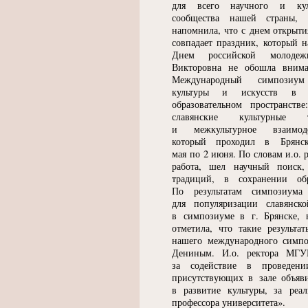
для всего научного и кул
сообщества нашей страны,
напомнила, что с днем открыт
совпадает праздник, который н
Днем российской молодежи
Викторовна не обошла вним
Международный симпозиум
культуры и искусств в 
образовательном пространстве
славянские культурные т
и межкультурное взаимоде
который проходил в Брянс
мая по 2 июня. По словам и.о.
работа, шел научный поиск,
традиций, в сохранении об
По результатам симпозиум
для популяризации славянско
в симпозиуме в г. Брянске, 
отметила, что такие результа
нашего международного симпо
Дениным. И.о. ректора МГУ
за содействие в проведе
присутствующих в зале объяв
в развитие культуры, за реа
профессора университета».