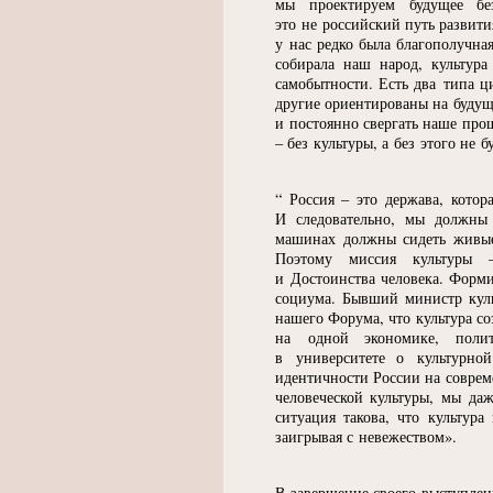
мы проектируем будущее бе
это не российский путь развити
у нас редко была благополучная
собирала наш народ, культура
самобытности. Есть два типа ц
другие ориентированы на будущ
и постоянно свергать наше про
– без культуры, а без этого не б
“
Россия – это держава, котор
И следовательно, мы должны
машинах должны сидеть живы
Поэтому миссия культуры –
и Достоинства человека. Форми
социума. Бывший министр куль
нашего Форума, что культура со
на одной экономике, поли
в университете о культурно
идентичности России на совреме
человеческой культуры, мы да
ситуация такова, что культур
заигрывая с невежеством».
В завершение своего выступлен