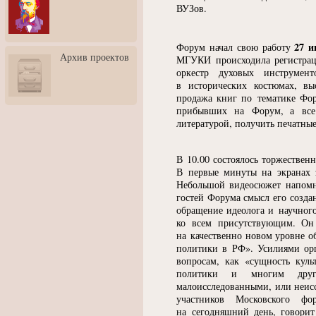
3: Обусловленности
ВУЗов.
человека и их влияние на
карьеру
27 и
Форум начал свою работу
Творческая встреча со
Архив проектов
скульптором Дмитрием
МГУКИ происходила регистрац
Тугариновым
оркестр духовых инструме
в исторических костюмах, вы
АртБульвар в День города
продажа книг по тематике Фор
Ярославля
прибывших на Форум, а все 
литературой, получить печатны
В 10.00 состоялось торжествен
В первые минуты на экранах 
Небольшой видеосюжет напомн
гостей Форума смысл его созда
обращение идеолога и научног
ко всем присутствующим. Он
на качественно новом уровне о
политики в РФ». Усилиями орг
вопросам, как
«
сущность куль
политики и многим друг
малоисследованными, или неис
участников Московского ф
на сегодняшний день, говорит