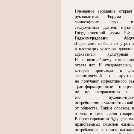
Пленарное заседание открыл
руководитель Форума –
философских наук, про
заслуженный деятель науки,
Государственной думы Р
Гаджимурадович Абдул
«
Нарастание глобальных угроз 
в настоящих условиях должно
адекватный культурный
И к величайшему сожалению
ответа нет. И следовательно,
которые происходят в фин
экономической и других
не получают эффективного ра
Трансформационные процес
не по направлению к че
его духовно-нравст
потребностям, гуманистической
от общества. Таким образом, 
о чем в свое время говорил
В проектировании будущего мал
нравственных смыслов жизни
потребления и поиск наслажд