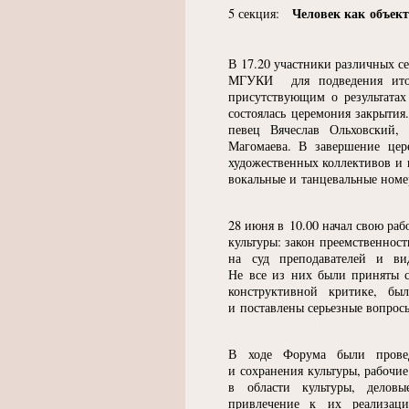
Человек как объект
5 секция:
В 17.20 участники различных с
МГУКИ для подведения итог
присутствующим о результатах
состоялась церемония закрыти
певец Вячеслав Ольховский,
Магомаева. В завершение це
художественных коллективов и
вокальные и танцевальные номе
28 июня в 10.00 начал свою р
культуры: закон преемственнос
на суд преподавателей и ви
Не все из них были приняты с
конструктивной критике, б
и поставлены серьезные вопрос
В ходе Форума были прове
и сохранения культуры, рабочи
в области культуры, деловы
привлечение к их реализации