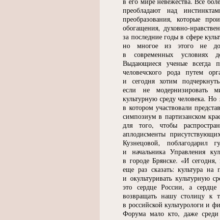
в его мире невежества. Все бол
преобладают над инстинкта
преобразования, которые про
обогащения, духовно-нравстве
за последние годы в сфере куль
но многое из этого не дох
в современных условиях до
Выдающиеся ученые всегда п
человечского рода путем ор
и сегодня хотим подчеркнуть
если не модернизировать ми
культурную среду человека. Но
в котором участвовали предста
симпозиум в партизанском крае
для того, чтобы распростран
аплодисменты присутствующих
Кузнецовой, поблагодарил г
и начальника Управления ку
в городе Брянске.
«
И сегодня,
еще раз сказать: культура н
и окультуривать культурную с
это сердце России, а сердц
возвращать нашу столицу к 
в российской культурологи и ф
Форума мало кто, даже среди