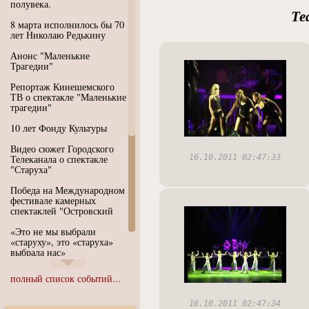
полувека.
Те
8 марта исполнилось бы 70
лет Николаю Редькину
Анонс "Маленькие
Трагедии"
Репортаж Кинешемского
ТВ о спектакле "Маленькие
трагедии"
10 лет Фонду Культуры
Видео сюжет Городского
Телеканала о спектакле
16.10.2011 02:47:33
"Старуха"
Победа на Международном
фестивале камерных
спектаклей "Островский
«Это не мы выбрали
«старуху», это «старуха»
выбрала нас»
Иммерсивный спектакль
полный список событий...
"Язык чистого полета
Души"
16.10.2011 02:47:34