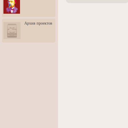
3: Обусловленности
человека и их влияние на
карьеру
Творческая встреча со
Архив проектов
скульптором Дмитрием
Тугариновым
АртБульвар в День города
Ярославля