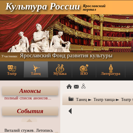
Культура России
Ярославский
портал
Ярославский Фонд развития культуры
Участники:
Театр
Танец
Музыка
ИЗО
Литература
Анонсы
полный список анонсов...
Танец
Театр танца
Театр 
События
Виталий стужев. Летопись