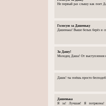
Не первый раз слышу как поет Да
Голосую за Дашеньку
Дашенька! Выше белых берёз и с
За Дашу!
Молодец Даша! От выступления к
Дашк! ты поёшь просто бесподобн
Дашенька
Я за! Лучшая! Я потрясена! 