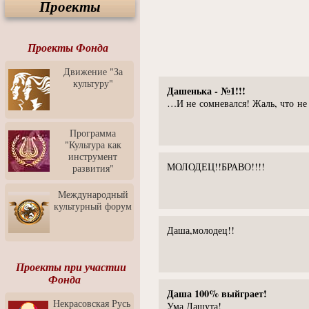
Проекты
Спектакль "Крик" в Музее
Современного Искусства
Видео о Музее
современного искусства от
Проекты Фонда
Медиа-школа "ФОКУС"
Движение "За
Моноспектакль
культуру"
"Вертинский. Исповедь
Дашенька - №1!!!
Барона"
…И не сомневался! Жаль, что не
Выставка-продажа
"Притяжение" в центре
Программа
ЛЕКСУС - ЯРОСЛАВЛЬ
"Культура как
инструмент
Презентация выставки
МОЛОДЕЦ!!БРАВО!!!!
развития"
Зураба Церетели
Пресс-конференция к
Международный
открытию выставки Зураба
культурный форум
Церетели
Даша,молодец!!
Фестиваль уличной
культуры "На районе"
Отчётный концерт детского
Проекты при участии
театра танца "Задоринка"
Фонда
Даша 100% выйграет!
Ассоциация Молодых
Некрасовская Русь
Профессионалов - Эпизод
Ума Дашута!