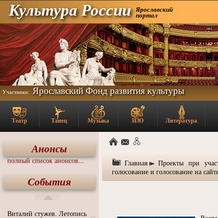
Культура России
Ярославский
портал
Ярославский Фонд развития культуры
Участники:
Театр
Танец
Музыка
ИЗО
Литература
Анонсы
полный список анонсов...
Главная
Проекты при учас
голосование и голосование на сайт
События
Виталий стужев. Летопись
Возра