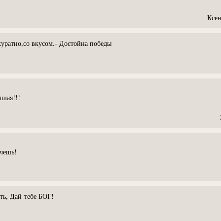
Ксен
куратно,со вкусом.- Достойна победы
чшая!!!
ячешь!
ть, Дай тебе БОГ!