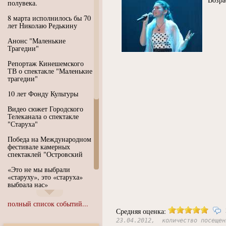
полувека.
8 марта исполнилось бы 70
лет Николаю Редькину
Анонс "Маленькие
Трагедии"
Репортаж Кинешемского
ТВ о спектакле "Маленькие
трагедии"
10 лет Фонду Культуры
Видео сюжет Городского
Телеканала о спектакле
"Старуха"
Победа на Международном
фестивале камерных
спектаклей "Островский
«Это не мы выбрали
«старуху», это «старуха»
выбрала нас»
Иммерсивный спектакль
полный список событий...
"Язык чистого полета
Средняя оценка:
Души"
23.04.2012, количество посещен