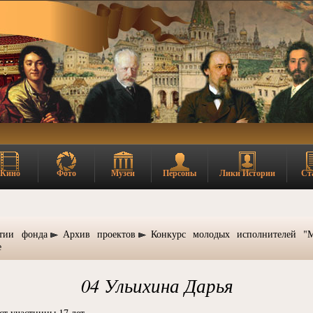
Кино
Фото
Музеи
Персоны
Лики Истории
Ст
тии фонда
Архив проектов
Конкурс молодых исполнителей "
е
04 Ульихина Дарья
ст участницы 17 лет.