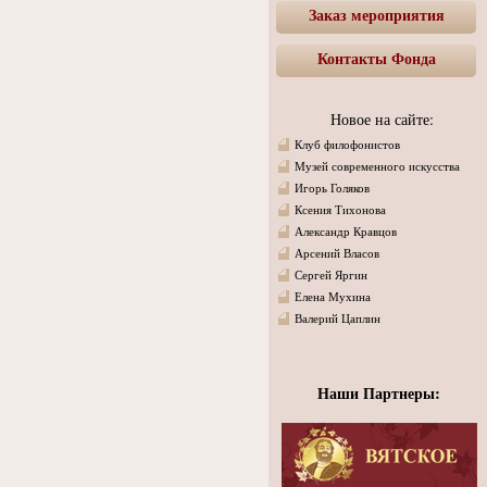
Заказ мероприятия
Контакты Фонда
Новое на сайте:
Клуб филофонистов
Музей современного искусства
Игорь Голяков
Ксения Тихонова
Александр Кравцов
Арсений Власов
Сергей Яргин
Елена Мухина
Валерий Цаплин
Наши Партнеры: