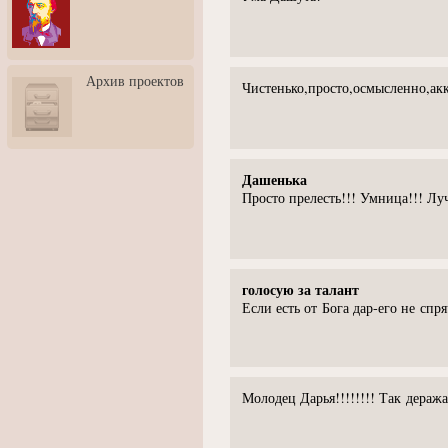
3: Обусловленности
человека и их влияние на
карьеру
Творческая встреча со
Архив проектов
скульптором Дмитрием
Чистенько,просто,осмысленно,ак
Тугариновым
АртБульвар в День города
Ярославля
Дашенька
Просто прелесть!!! Умница!!! Лу
голосую за талант
Если есть от Бога дар-его не спр
Молодец Дарья!!!!!!!! Так деража