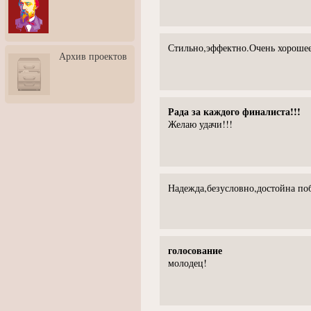
3: Обусловленности
человека и их влияние на
карьеру
Стильно,эффектно.Очень хорошее
Творческая встреча со
Архив проектов
скульптором Дмитрием
Тугариновым
АртБульвар в День города
Ярославля
Рада за каждого финалиста!!!
Желаю удачи!!!
Надежда,безусловно,достойна по
голосование
молодец!