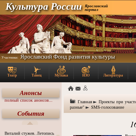
Культура России
Ярославский
портал
Ярославский Фонд развития культуры
Участники:
Театр
Танец
Музыка
ИЗО
Литература
Анонсы
полный список анонсов...
Главная
Проекты при участ
разные"
SMS-голосование
События
1
Виталий стужев. Летопись
Возра