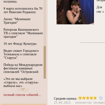
полувека.
Для 
8 марта исполнилось бы 70
смс с
лет Николаю Редькину
Анонс "Маленькие
Трагедии"
Репортаж Кинешемского
ТВ о спектакле "Маленькие
трагедии"
10 лет Фонду Культуры
Видео сюжет Городского
Телеканала о спектакле
"Старуха"
Победа на Международном
фестивале камерных
спектаклей "Островский
«Это не мы выбрали
«старуху», это «старуха»
выбрала нас»
Иммерсивный спектакль
полный список событий...
"Язык чистого полета
Средняя оценка:
Души"
23.04.2012, количество посещен