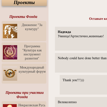
Проекты
Спектакль "Крик" в Музее
Современного Искусства
Видео о Музее
современного искусства от
Проекты Фонда
Оставьте к
Медиа-школа "ФОКУС"
Движение "За
Моноспектакль
культуру"
"Вертинский. Исповедь
Надежда
Барона"
Умница!Артистично,живенько!
Выставка-продажа
"Притяжение" в центре
Программа
ЛЕКСУС - ЯРОСЛАВЛЬ
"Культура как
инструмент
Презентация выставки
Nobody could have done better than 
развития"
Зураба Церетели
Пресс-конференция к
Международный
открытию выставки Зураба
культурный форум
Церетели
Thank you!!!)))
Фестиваль уличной
культуры "На районе"
Отчётный концерт детского
Проекты при участии
театра танца "Задоринка"
Фонда
Великолепно
Ассоциация Молодых
Некрасовская Русь
Профессионалов - Эпизод