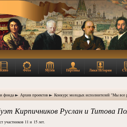
Кино
Фото
Музеи
Персоны
Лики Истории
Ст
ии фонда
Архив проектов
Конкурс молодых исполнителей "Мы все 
Дуэт Кирпичников Руслан и Титова По
ст участников 11 и 15 лет.