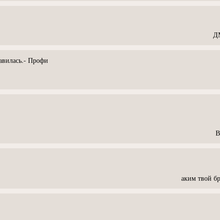
ДМ
вилась.- Профи
В
аким твой бр