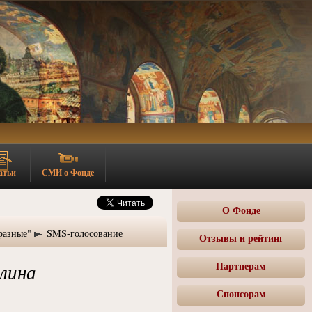
атьи
СМИ о Фонде
О Фонде
разные"
SMS-голосование
Отзывы и рейтинг
Партнерам
лина
Спонсорам