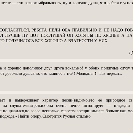
песне — это разнотембральность, ну и конечно душа, что ребята с успе
СОГЛАСИТЬСЯ, РЕБЯТА ПЕЛИ ОБА ПРАВИЛЬНО И НЕ НАДО ГОВ
ЕЛ ЛУЧШЕ НУ ВОТ ПОСЛУШАЙ ОН ХОТЯ БЫ НЕ ХРЕПЕЛ А НА
ЕГО ПОЛУЧИЛОСЬ ВСЕ ХОРОШО А ВЧАТНОСТИ У НИХ
ДМ
а и хорошо дополняют друг друга вокально! у обоих приятные слуху 
т довольно душевно, что главное в ней! Молодцы!!! Так держать.
аёт и выдерживает характер песни(видимо,это её природное свой
ть на слушателя;втретьих:она очень точно интонирует — нигде,ни 
е понравился,но голос несколько теряется,воспринимался больше как м
подходе.- Найти опору.Смотрится Руслан стильно