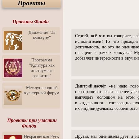
Проекты
Спектакль "Крик" в Музее
Современного Искусства
Видео о Музее
современного искусства от
Проекты Фонда
Медиа-школа "ФОКУС"
Движение "За
Моноспектакль
Сергей, всё что вы говорите, в
культуру"
"Вертинский. Исповедь
исполнителей! То что проходит
Барона"
деятельность, но это не оценив
на сцене в рамках конкурса! М
Выставка-продажа
добавляет интересности в звучан
"Притяжение" в центре
Программа
ЛЕКСУС - ЯРОСЛАВЛЬ
"Культура как
инструмент
Презентация выставки
развития"
Зураба Церетели
Дмитрий,насчёт «не надо гов
Пресс-конференция к
Международный
открытию выставки Зураба
не спрашивать,если заренее уве
культурный форум
Церетели
выглядеть молодцом на этом 
в отдельности,- согласен,но п
Фестиваль уличной
их индивидуальных особенносте
культуры "На районе"
Отчётный концерт детского
Проекты при участии
театра танца "Задоринка"
Фонда
Ассоциация Молодых
Друзья, мы оцениваем дуэт, а н
Некрасовская Русь
Профессионалов - Эпизод