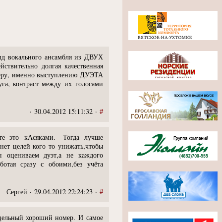
 вид вокального ансамбля из ДВУХ
ствительно долгая качественная
омеру, именно выступлению ДУЭТА
уга, контраст между их голосами
· 30.04.2012 15:11:32 ·
#
е это кАсяками.- Тогда лучше
нет целей кого то унижать,чтобы
ы оцениваем дуэт,а не каждого
аботая сразу с обоими,без учёта
Сергей · 29.04.2012 22:24:23 ·
#
 цельный хороший номер. И самое