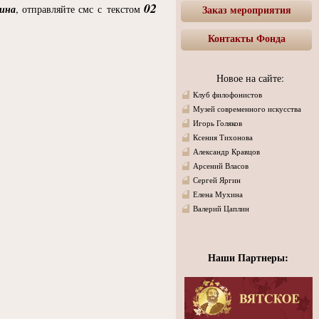
02
ина
, отправляйте смс с текстом
Заказ мероприятия
Контакты Фонда
Новое на сайте:
Клуб филофонистов
Музей современного искусства
Игорь Голяков
Ксения Тихонова
Александр Кравцов
Арсений Власов
Сергей Яргин
Елена Мухина
Валерий Цаплин
Наши Партнеры: