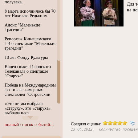
полувека.
Для т
на н
8 марта исполнилось бы 70
лет Николаю Редькину
Анонс "Маленькие
Трагедии"
Репортаж Кинешемского
ТВ о спектакле "Маленькие
трагедии"
10 лет Фонду Культуры
Видео сюжет Городского
Телеканала о спектакле
"Старуха"
Победа на Международном
фестивале камерных
спектаклей "Островский
«Это не мы выбрали
«старуху», это «старуха»
выбрала нас»
Иммерсивный спектакль
Средняя оценка:
полный список событий...
"Язык чистого полета
23.04.2012, количество посещен
Души"