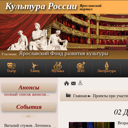
Культура России
Ярославский
портал
Ярославский Фонд развития культуры
Участники:
Театр
Танец
Музыка
ИЗО
Литература
Анонсы
полный список анонсов...
Главная
Проекты при участ
События
02 
Возра
Виталий стужев. Летопись