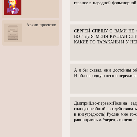
главное в народной фольклорной 
3: Обусловленности
человека и их влияние на
карьеру
Творческая встреча со
Архив проектов
скульптором Дмитрием
Тугариновым
СЕРГЕЙ СПЕШУ С ВАМИ НЕ 
ВОТ ДЛЯ МЕНЯ РУСЛАН СП
АртБульвар в День города
КАКИЕ ТО ТАРАКАНЫ И У Н
Ярославля
А я бы сказал, они достойны об
И оба народную песню переживаю
Дмитрий,во-первых:Полина зад
голос,способный воздействова
в низу(редкость).Руслан мне тож
равноправным.Уверен,что дело в 