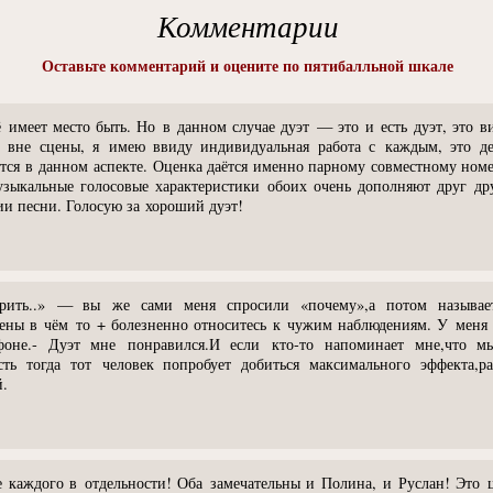
Комментарии
Оставьте комментарий и оцените по пятибалльной шкале
сё имеет место быть. Но в данном случае дуэт — это и есть дуэт, это
 вне сцены, я имею ввиду индивидуальная работа с каждым, это дей
ается в данном аспекте. Оценка даётся именно парному совместному н
узыкальные голосовые характеристики обоих очень дополняют друг др
ии песни. Голосую за хороший дуэт!
орить..» — вы же сами меня спросили «почему»,а потом называет
рены в чём то + болезненно относитесь к чужим наблюдениям. У меня 
фоне.- Дуэт мне понравился.И если кто-то напоминает мне,что м
усть тогда тот человек попробует добиться максимального эффекта,р
й.
е каждого в отдельности! Оба замечательны и Полина, и Руслан! Это