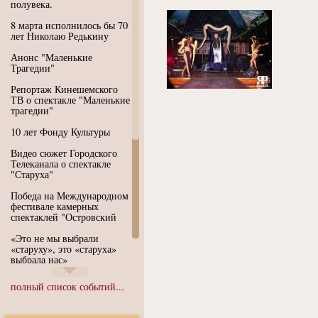
полувека.
8 марта исполнилось бы 70
лет Николаю Редькину
Анонс "Маленькие
Трагедии"
Репортаж Кинешемского
ТВ о спектакле "Маленькие
трагедии"
10 лет Фонду Культуры
Видео сюжет Городского
Телеканала о спектакле
"Старуха"
Победа на Международном
фестивале камерных
спектаклей "Островский
«Это не мы выбрали
«старуху», это «старуха»
выбрала нас»
Иммерсивный спектакль
полный список событий...
"Язык чистого полета
Души"