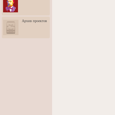
3: Обусловленности
человека и их влияние на
карьеру
Творческая встреча со
Архив проектов
скульптором Дмитрием
Тугариновым
АртБульвар в День города
Ярославля