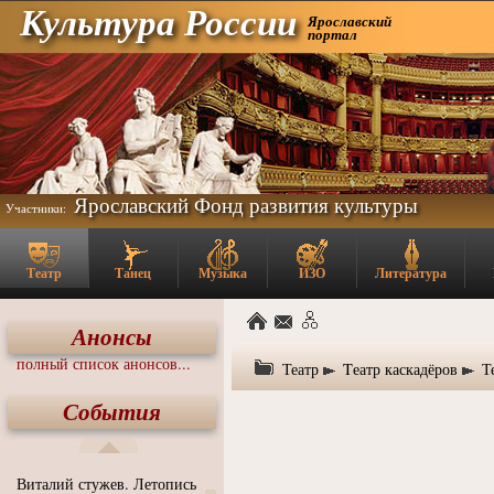
Культура России
Ярославский
портал
Ярославский Фонд развития культуры
Участники:
Театр
Танец
Музыка
ИЗО
Литература
Анонсы
полный список анонсов...
Театр
Tеатр каскадёров
Т
События
Виталий стужев. Летопись