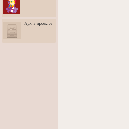
3: Обусловленности
человека и их влияние на
карьеру
Творческая встреча со
Архив проектов
скульптором Дмитрием
Тугариновым
АртБульвар в День города
Ярославля