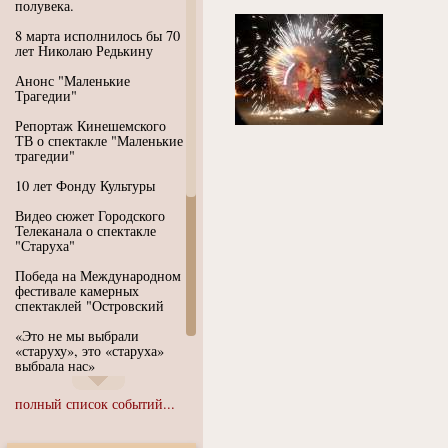
полувека.
8 марта исполнилось бы 70
лет Николаю Редькину
Анонс "Маленькие
Трагедии"
Репортаж Кинешемского
ТВ о спектакле "Маленькие
трагедии"
10 лет Фонду Культуры
Видео сюжет Городского
Телеканала о спектакле
"Старуха"
Победа на Международном
фестивале камерных
спектаклей "Островский
«Это не мы выбрали
«старуху», это «старуха»
выбрала нас»
Иммерсивный спектакль
полный список событий...
"Язык чистого полета
Души"