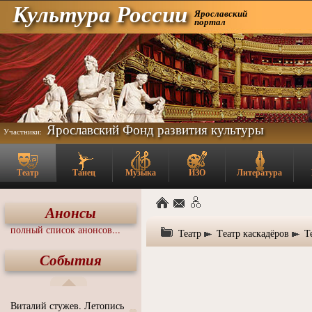
Культура России
Ярославский
портал
Ярославский Фонд развития культуры
Участники:
Театр
Танец
Музыка
ИЗО
Литература
Анонсы
полный список анонсов...
Театр
Tеатр каскадёров
Т
События
Виталий стужев. Летопись