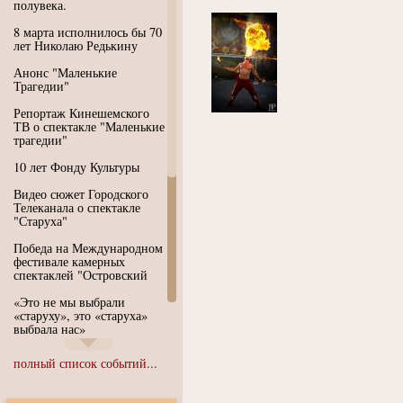
полувека.
8 марта исполнилось бы 70
лет Николаю Редькину
Анонс "Маленькие
Трагедии"
Репортаж Кинешемского
ТВ о спектакле "Маленькие
трагедии"
10 лет Фонду Культуры
Видео сюжет Городского
Телеканала о спектакле
"Старуха"
Победа на Международном
фестивале камерных
спектаклей "Островский
«Это не мы выбрали
«старуху», это «старуха»
выбрала нас»
Иммерсивный спектакль
полный список событий...
"Язык чистого полета
Души"