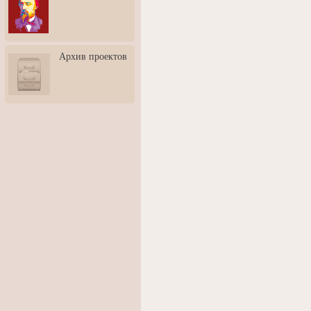
3: Обусловленности
человека и их влияние на
карьеру
Творческая встреча со
Архив проектов
скульптором Дмитрием
Тугариновым
АртБульвар в День города
Ярославля