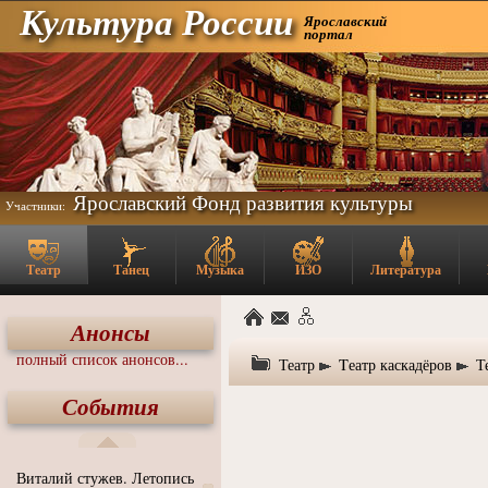
Культура России
Ярославский
портал
Ярославский Фонд развития культуры
Участники:
Театр
Танец
Музыка
ИЗО
Литература
Анонсы
полный список анонсов...
Театр
Tеатр каскадёров
Т
События
Виталий стужев. Летопись