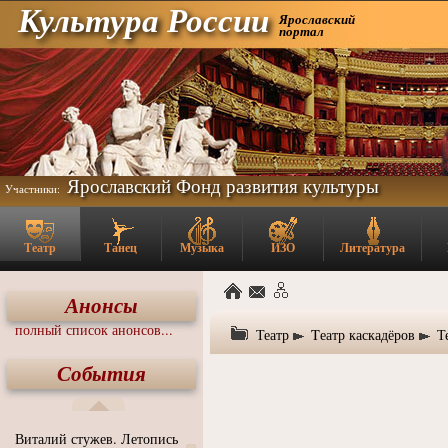
Культура России
Ярославский
портал
Ярославский Фонд развития культуры
Участники:
Театр
Танец
Музыка
ИЗО
Литература
Анонсы
полный список анонсов...
Театр
Tеатр каскадёров
Т
События
Виталий стужев. Летопись