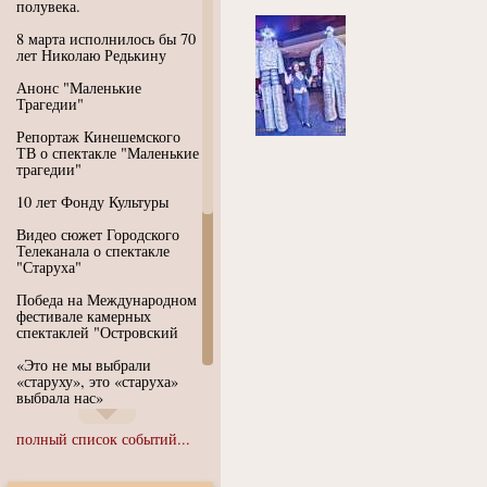
полувека.
8 марта исполнилось бы 70
лет Николаю Редькину
Анонс "Маленькие
Трагедии"
Репортаж Кинешемского
ТВ о спектакле "Маленькие
трагедии"
10 лет Фонду Культуры
Видео сюжет Городского
Телеканала о спектакле
"Старуха"
Победа на Международном
фестивале камерных
спектаклей "Островский
«Это не мы выбрали
«старуху», это «старуха»
выбрала нас»
Иммерсивный спектакль
полный список событий...
"Язык чистого полета
Души"