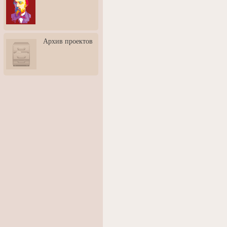
3: Обусловленности
человека и их влияние на
карьеру
Творческая встреча со
Архив проектов
скульптором Дмитрием
Тугариновым
АртБульвар в День города
Ярославля