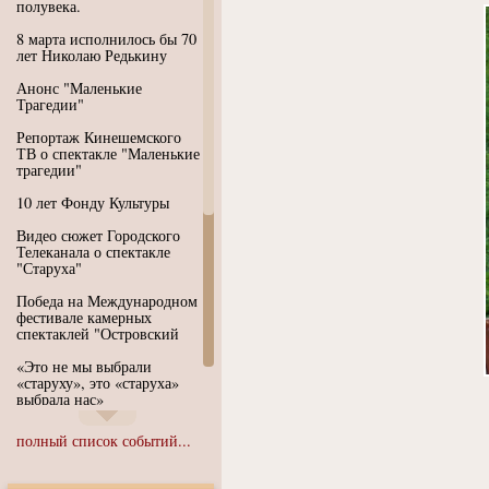
полувека.
8 марта исполнилось бы 70
лет Николаю Редькину
Анонс "Маленькие
Трагедии"
Репортаж Кинешемского
ТВ о спектакле "Маленькие
трагедии"
10 лет Фонду Культуры
Видео сюжет Городского
Телеканала о спектакле
"Старуха"
Победа на Международном
фестивале камерных
спектаклей "Островский
«Это не мы выбрали
«старуху», это «старуха»
выбрала нас»
Иммерсивный спектакль
полный список событий...
"Язык чистого полета
Души"