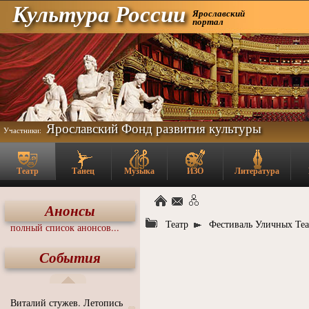
Культура России
Ярославский
портал
Ярославский Фонд развития культуры
Участники:
Театр
Танец
Музыка
ИЗО
Литература
Анонсы
Театр
Фестиваль Уличных Теа
полный список анонсов...
События
Виталий стужев. Летопись