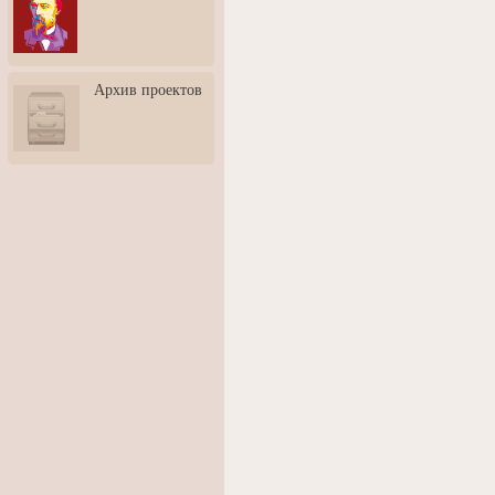
3: Обусловленности
человека и их влияние на
карьеру
Творческая встреча со
Архив проектов
скульптором Дмитрием
Тугариновым
АртБульвар в День города
Ярославля