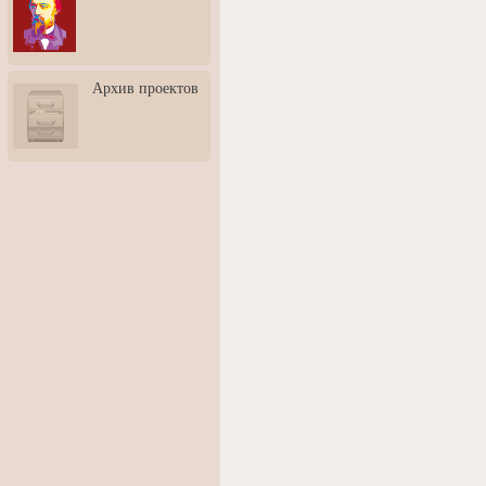
3: Обусловленности
человека и их влияние на
карьеру
Творческая встреча со
Архив проектов
скульптором Дмитрием
Тугариновым
АртБульвар в День города
Ярославля