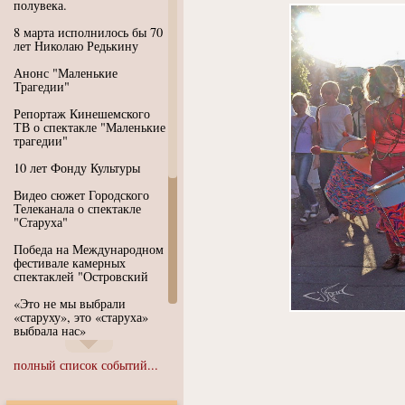
полувека.
8 марта исполнилось бы 70
лет Николаю Редькину
Анонс "Маленькие
Трагедии"
Репортаж Кинешемского
ТВ о спектакле "Маленькие
трагедии"
10 лет Фонду Культуры
Видео сюжет Городского
Телеканала о спектакле
"Старуха"
Победа на Международном
фестивале камерных
спектаклей "Островский
«Это не мы выбрали
«старуху», это «старуха»
выбрала нас»
Иммерсивный спектакль
полный список событий...
"Язык чистого полета
Души"