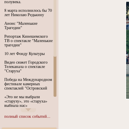
полувека.
8 марта исполнилось бы 70
лет Николаю Редькину
Анонс "Маленькие
Трагедии"
Репортаж Кинешемского
ТВ о спектакле "Маленькие
трагедии"
10 лет Фонду Культуры
Видео сюжет Городского
Телеканала о спектакле
"Старуха"
Победа на Международном
фестивале камерных
спектаклей "Островский
«Это не мы выбрали
«старуху», это «старуха»
выбрала нас»
Иммерсивный спектакль
полный список событий...
"Язык чистого полета
Души"