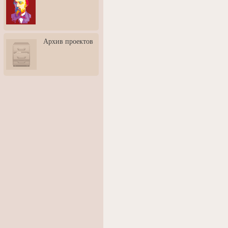
3: Обусловленности
человека и их влияние на
карьеру
Творческая встреча со
Архив проектов
скульптором Дмитрием
Тугариновым
АртБульвар в День города
Ярославля