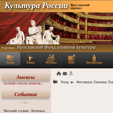
Культура России
Ярославский
портал
Ярославский Фонд развития культуры
Участники:
Театр
Танец
Музыка
ИЗО
Литература
Анонсы
Театр
Фестиваль Уличных Теа
полный список анонсов...
События
Виталий стужев. Летопись