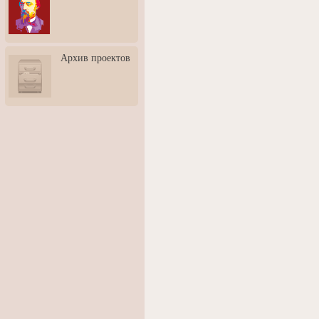
3: Обусловленности
человека и их влияние на
карьеру
Творческая встреча со
Архив проектов
скульптором Дмитрием
Тугариновым
АртБульвар в День города
Ярославля