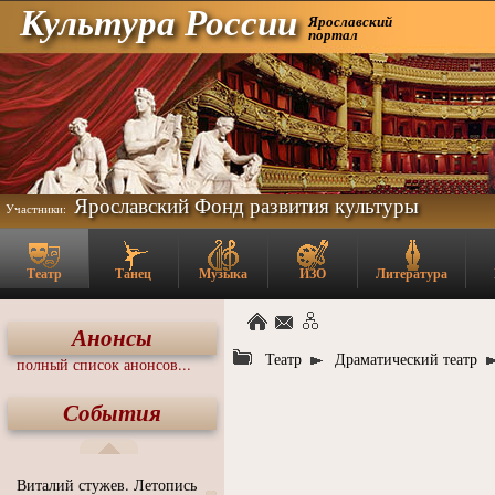
Культура России
Ярославский
портал
Ярославский Фонд развития культуры
Участники:
Театр
Танец
Музыка
ИЗО
Литература
Анонсы
Театр
Драматический театр
полный список анонсов...
События
Виталий стужев. Летопись