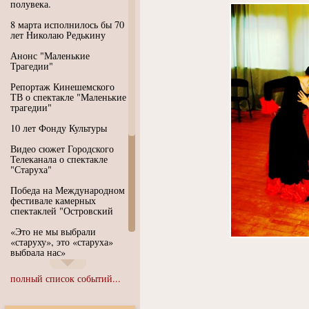
полувека.
8 марта исполнилось бы 70
лет Николаю Редькину
Анонс "Маленькие
Трагедии"
Репортаж Кинешемского
ТВ о спектакле "Маленькие
трагедии"
10 лет Фонду Культуры
Видео сюжет Городского
Телеканала о спектакле
"Старуха"
Победа на Международном
фестивале камерных
спектаклей "Островский
«Это не мы выбрали
«старуху», это «старуха»
выбрала нас»
Иммерсивный спектакль
полный список событий...
"Язык чистого полета
Души"