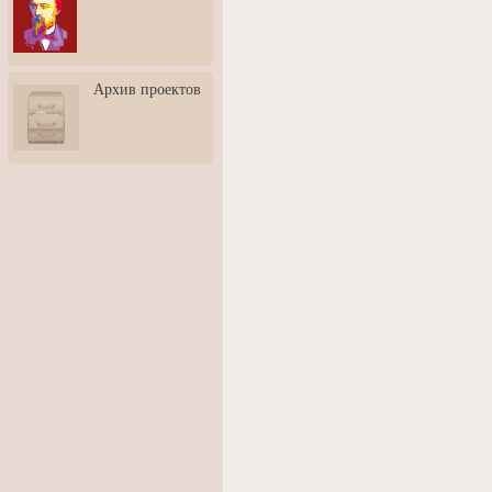
3: Обусловленности
человека и их влияние на
карьеру
Творческая встреча со
Архив проектов
скульптором Дмитрием
Тугариновым
АртБульвар в День города
Ярославля