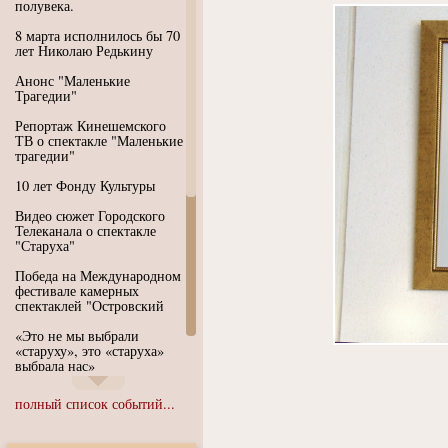
полувека.
8 марта исполнилось бы 70
лет Николаю Редькину
Анонс "Маленькие
Трагедии"
Репортаж Кинешемского
ТВ о спектакле "Маленькие
трагедии"
10 лет Фонду Культуры
Видео сюжет Городского
Телеканала о спектакле
"Старуха"
Победа на Международном
фестивале камерных
спектаклей "Островский
«Это не мы выбрали
«старуху», это «старуха»
выбрала нас»
Иммерсивный спектакль
полный список событий...
"Язык чистого полета
Души"