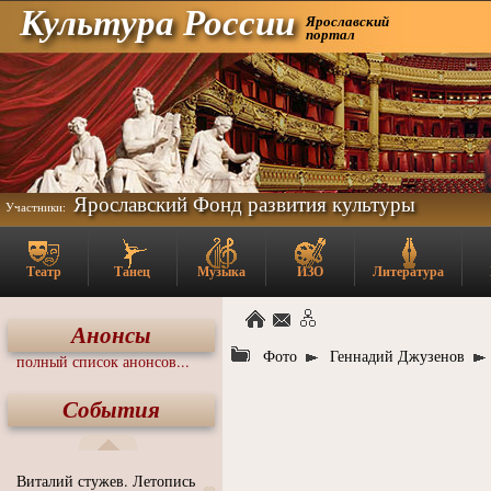
Культура России
Ярославский
портал
Ярославский Фонд развития культуры
Участники:
Театр
Танец
Музыка
ИЗО
Литература
Анонсы
Фото
Геннадий Джузенов
полный список анонсов...
События
Виталий стужев. Летопись