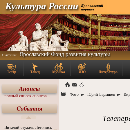
Культура России
Ярославский
портал
Ярославский Фонд развития культуры
Участники:
Театр
Танец
Музыка
ИЗО
Литература
Анонсы
Фото
Юрий Барышев
Ви
полный список анонсов...
События
Телепе
Виталий стужев. Летопись