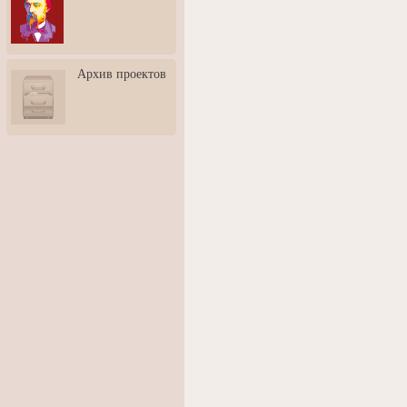
3: Обусловленности
человека и их влияние на
карьеру
Творческая встреча со
Архив проектов
скульптором Дмитрием
Тугариновым
АртБульвар в День города
Ярославля