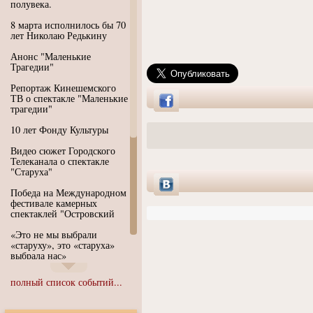
полувека.
8 марта исполнилось бы 70
лет Николаю Редькину
Анонс "Маленькие
Трагедии"
Репортаж Кинешемского
ТВ о спектакле "Маленькие
трагедии"
10 лет Фонду Культуры
Видео сюжет Городского
Телеканала о спектакле
"Старуха"
Победа на Международном
фестивале камерных
спектаклей "Островский
«Это не мы выбрали
«старуху», это «старуха»
выбрала нас»
Иммерсивный спектакль
полный список событий...
"Язык чистого полета
Души"