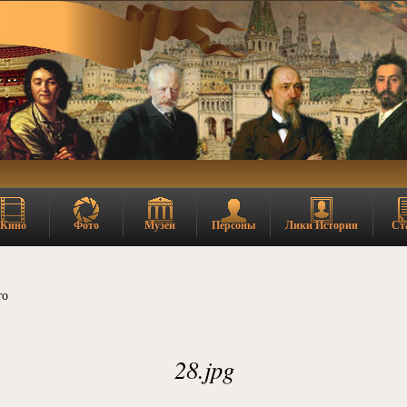
Кино
Фото
Музеи
Персоны
Лики Истории
Ст
то
28.jpg