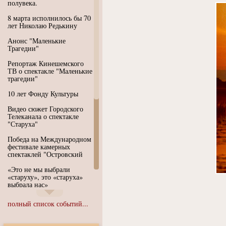
полувека.
8 марта исполнилось бы 70
лет Николаю Редькину
Анонс "Маленькие
Трагедии"
Репортаж Кинешемского
ТВ о спектакле "Маленькие
трагедии"
10 лет Фонду Культуры
Видео сюжет Городского
Телеканала о спектакле
"Старуха"
Победа на Международном
фестивале камерных
спектаклей "Островский
«Это не мы выбрали
«старуху», это «старуха»
выбрала нас»
Иммерсивный спектакль
полный список событий...
"Язык чистого полета
Души"