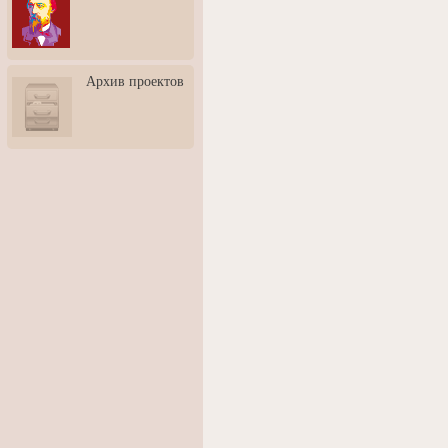
3: Обусловленности
человека и их влияние на
карьеру
Творческая встреча со
Архив проектов
скульптором Дмитрием
Тугариновым
АртБульвар в День города
Ярославля