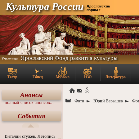
Культура России
Ярославский
портал
Ярославский Фонд развития культуры
Участники:
Театр
Танец
Музыка
ИЗО
Литература
Анонсы
Фото
Юрий Барышев
Фо
полный список анонсов...
События
Виталий стужев. Летопись