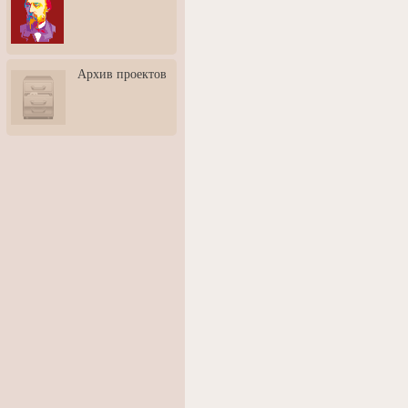
3: Обусловленности
человека и их влияние на
карьеру
Творческая встреча со
Архив проектов
скульптором Дмитрием
Тугариновым
АртБульвар в День города
Ярославля