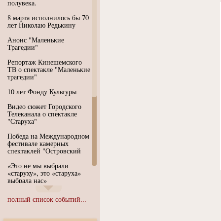
полувека.
8 марта исполнилось бы 70
лет Николаю Редькину
Анонс "Маленькие
Трагедии"
Репортаж Кинешемского
ТВ о спектакле "Маленькие
трагедии"
10 лет Фонду Культуры
Видео сюжет Городского
Телеканала о спектакле
"Старуха"
Победа на Международном
фестивале камерных
спектаклей "Островский
«Это не мы выбрали
«старуху», это «старуха»
выбрала нас»
Иммерсивный спектакль
полный список событий...
"Язык чистого полета
Души"