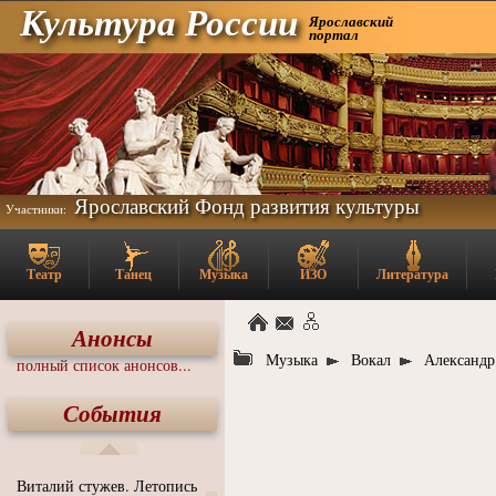
Культура России
Ярославский
портал
Ярославский Фонд развития культуры
Участники:
Театр
Танец
Музыка
ИЗО
Литература
Анонсы
Музыка
Вокал
Александр
полный список анонсов...
События
Виталий стужев. Летопись