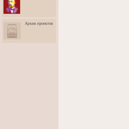
3: Обусловленности
человека и их влияние на
карьеру
Творческая встреча со
Архив проектов
скульптором Дмитрием
Тугариновым
АртБульвар в День города
Ярославля