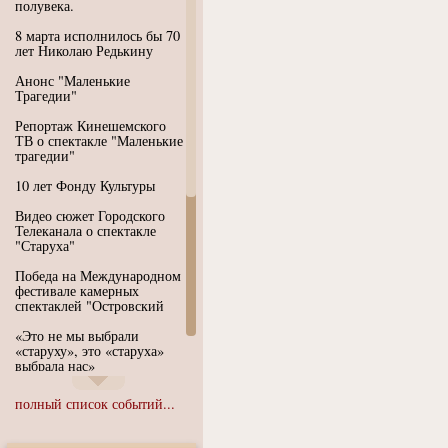
полувека.
8 марта исполнилось бы 70
лет Николаю Редькину
Анонс "Маленькие
Трагедии"
Репортаж Кинешемского
ТВ о спектакле "Маленькие
трагедии"
10 лет Фонду Культуры
Видео сюжет Городского
Телеканала о спектакле
"Старуха"
Победа на Международном
фестивале камерных
спектаклей "Островский
«Это не мы выбрали
«старуху», это «старуха»
выбрала нас»
Иммерсивный спектакль
полный список событий...
"Язык чистого полета
Души"