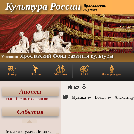
Культура России
Ярославский
портал
Ярославский Фонд развития культуры
Участники:
Театр
Танец
Музыка
ИЗО
Литература
Анонсы
Музыка
Вокал
Александр
полный список анонсов...
События
Виталий стужев. Летопись