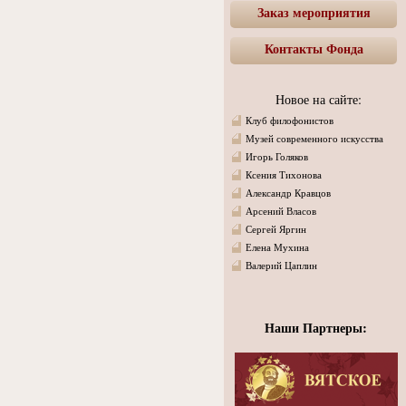
Заказ мероприятия
Контакты Фонда
Новое на сайте:
Клуб филофонистов
Музей современного искусства
Игорь Голяков
Ксения Тихонова
Александр Кравцов
Арсений Власов
Сергей Яргин
Елена Мухина
Валерий Цаплин
Наши Партнеры: