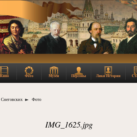
Кино
Фото
Музеи
Персоны
Лики Истории
Ст
 Снеговских
Фото
IMG_1625.jpg