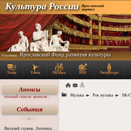
Культура России
Ярославский
портал
Ярославский Фонд развития культуры
Участники:
Театр
Танец
Музыка
ИЗО
Литература
Анонсы
Музыка
Рок музыка
SK-
полный список анонсов...
События
Виталий стужев. Летопись