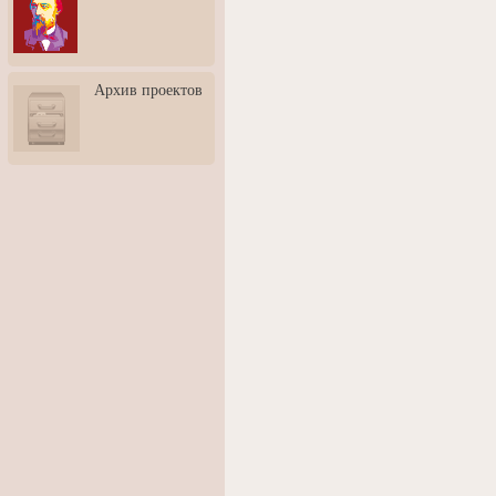
3: Обусловленности
человека и их влияние на
карьеру
Творческая встреча со
Архив проектов
скульптором Дмитрием
Тугариновым
АртБульвар в День города
Ярославля