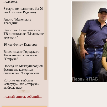
полувека.
8 марта исполнилось бы 70
лет Николаю Редькину
Анонс "Маленькие
Трагедии"
Репортаж Кинешемского
ТВ о спектакле "Маленькие
трагедии"
10 лет Фонду Культуры
Видео сюжет Городского
Телеканала о спектакле
"Старуха"
Победа на Международном
фестивале камерных
спектаклей "Островский
«Это не мы выбрали
«старуху», это «старуха»
выбрала нас»
Иммерсивный спектакль
полный список событий...
"Язык чистого полета
Души"