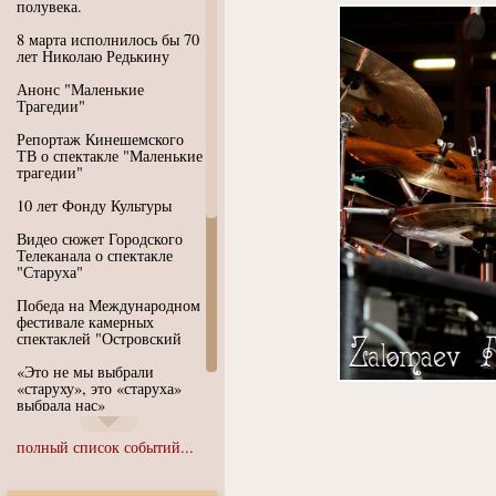
полувека.
8 марта исполнилось бы 70
лет Николаю Редькину
Анонс "Маленькие
Трагедии"
Репортаж Кинешемского
ТВ о спектакле "Маленькие
трагедии"
10 лет Фонду Культуры
Видео сюжет Городского
Телеканала о спектакле
"Старуха"
Победа на Международном
фестивале камерных
спектаклей "Островский
«Это не мы выбрали
«старуху», это «старуха»
выбрала нас»
Иммерсивный спектакль
полный список событий...
"Язык чистого полета
Души"