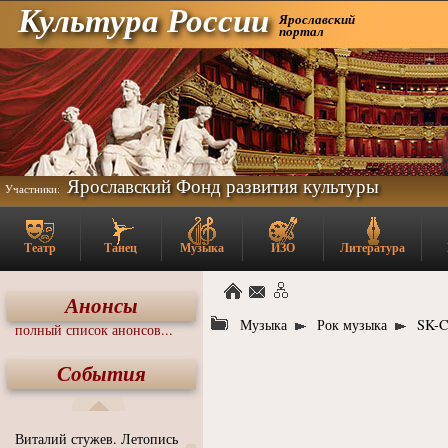
Культура России
Ярославский
портал
Ярославский Фонд развития культуры
Участники:
Театр
Танец
Музыка
ИЗО
Литература
Анонсы
Музыка
Рок музыка
SK-
полный список анонсов...
События
Виталий стужев. Летопись