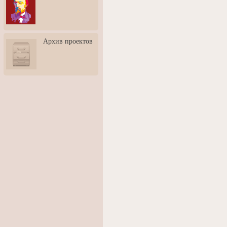
3: Обусловленности
человека и их влияние на
карьеру
Творческая встреча со
Архив проектов
скульптором Дмитрием
Тугариновым
АртБульвар в День города
Ярославля