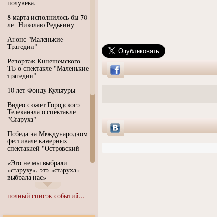
полувека.
8 марта исполнилось бы 70
лет Николаю Редькину
Анонс "Маленькие
Трагедии"
Репортаж Кинешемского
ТВ о спектакле "Маленькие
трагедии"
10 лет Фонду Культуры
Видео сюжет Городского
Телеканала о спектакле
"Старуха"
Победа на Международном
фестивале камерных
спектаклей "Островский
«Это не мы выбрали
«старуху», это «старуха»
выбрала нас»
Иммерсивный спектакль
полный список событий...
"Язык чистого полета
Души"