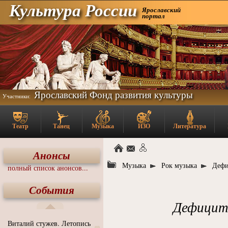
Культура России
Ярославский
портал
Ярославский Фонд развития культуры
Участники:
Театр
Танец
Музыка
ИЗО
Литература
Анонсы
Музыка
Рок музыка
Дефи
полный список анонсов...
События
Дефицит
Виталий стужев. Летопись