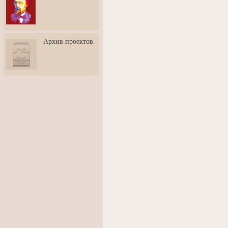
3: Обусловленности
человека и их влияние на
карьеру
Творческая встреча со
Архив проектов
скульптором Дмитрием
Тугариновым
АртБульвар в День города
Ярославля