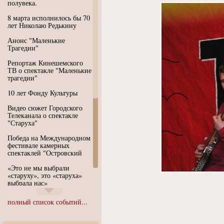
полувека.
8 марта исполнилось бы 70
лет Николаю Редькину
Анонс "Маленькие
Трагедии"
Репортаж Кинешемского
ТВ о спектакле "Маленькие
трагедии"
10 лет Фонду Культуры
Видео сюжет Городского
Телеканала о спектакле
"Старуха"
Победа на Международном
фестивале камерных
спектаклей "Островский
«Это не мы выбрали
«старуху», это «старуха»
выбрала нас»
Иммерсивный спектакль
полный список событий...
"Язык чистого полета
Души"