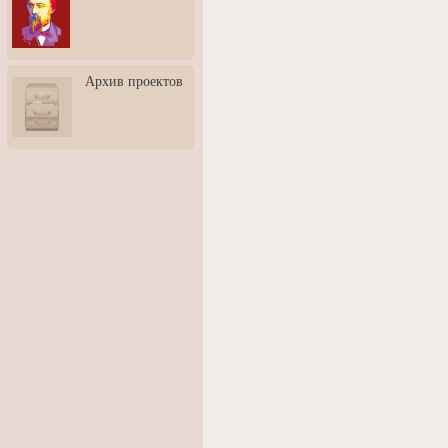
3: Обусловленности
человека и их влияние на
карьеру
Творческая встреча со
Архив проектов
скульптором Дмитрием
Тугариновым
АртБульвар в День города
Ярославля