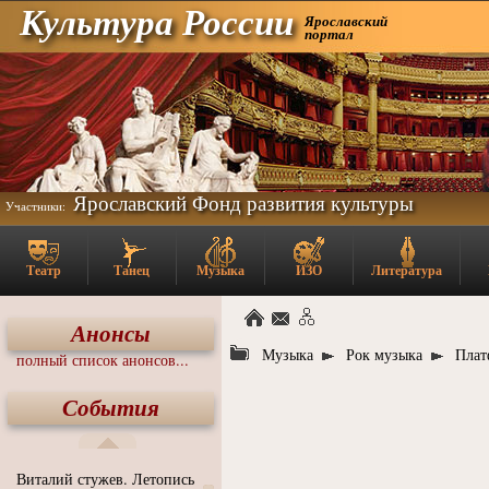
Культура России
Ярославский
портал
Ярославский Фонд развития культуры
Участники:
Театр
Танец
Музыка
ИЗО
Литература
Анонсы
Музыка
Рок музыка
Плат
полный список анонсов...
События
Виталий стужев. Летопись