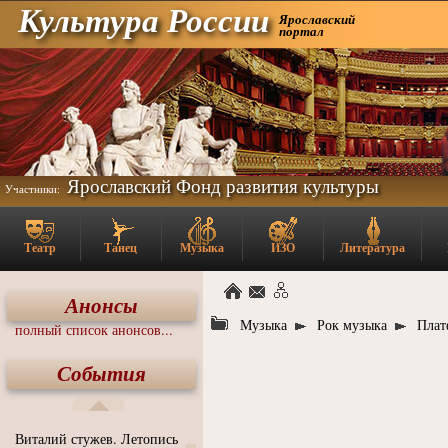
Культура России
Ярославский
портал
Ярославский Фонд развития культуры
Участники:
Театр
Танец
Музыка
ИЗО
Литература
Анонсы
Музыка
Рок музыка
Плат
полный список анонсов...
События
Виталий стужев. Летопись