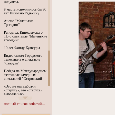
полувека.
8 марта исполнилось бы 70
лет Николаю Редькину
Анонс "Маленькие
Трагедии"
Репортаж Кинешемского
ТВ о спектакле "Маленькие
трагедии"
10 лет Фонду Культуры
Видео сюжет Городского
Телеканала о спектакле
"Старуха"
Победа на Международном
фестивале камерных
спектаклей "Островский
«Это не мы выбрали
«старуху», это «старуха»
выбрала нас»
Иммерсивный спектакль
полный список событий...
"Язык чистого полета
Души"