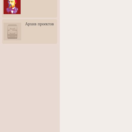
3: Обусловленности
человека и их влияние на
карьеру
Творческая встреча со
Архив проектов
скульптором Дмитрием
Тугариновым
АртБульвар в День города
Ярославля