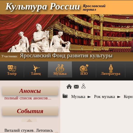
Культура России
Ярославский
портал
Ярославский Фонд развития культуры
Участники:
Театр
Танец
Музыка
ИЗО
Литература
Анонсы
Музыка
Рок музыка
Корн
полный список анонсов...
События
Виталий стужев. Летопись