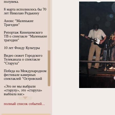
полувека.
8 марта исполнилось бы 70
лет Николаю Редькину
Анонс "Маленькие
Трагедии"
Репортаж Кинешемского
ТВ о спектакле "Маленькие
трагедии"
10 лет Фонду Культуры
Видео сюжет Городского
Телеканала о спектакле
"Старуха"
Победа на Международном
фестивале камерных
спектаклей "Островский
«Это не мы выбрали
«старуху», это «старуха»
выбрала нас»
Иммерсивный спектакль
полный список событий...
"Язык чистого полета
Души"