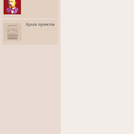
3: Обусловленности
человека и их влияние на
карьеру
Творческая встреча со
Архив проектов
скульптором Дмитрием
Тугариновым
АртБульвар в День города
Ярославля