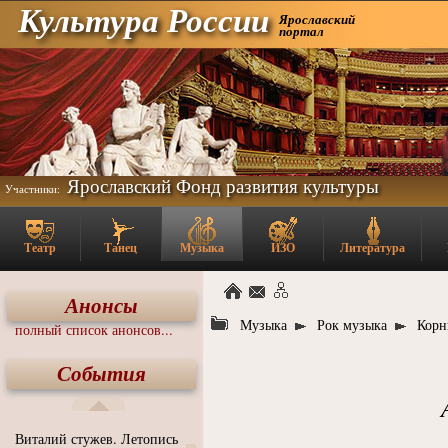
Культура России
Ярославский
портал
Ярославский Фонд развития культуры
Участники:
Театр
Танец
Музыка
ИЗО
Литература
Анонсы
Музыка
Рок музыка
Корн
полный список анонсов...
События
Виталий стужев. Летопись