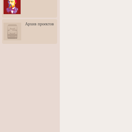
3: Обусловленности
человека и их влияние на
карьеру
Творческая встреча со
Архив проектов
скульптором Дмитрием
Тугариновым
АртБульвар в День города
Ярославля