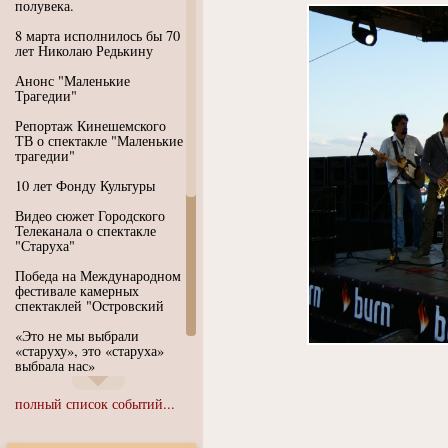
полувека.
8 марта исполнилось бы 70
лет Николаю Редькину
Анонс "Маленькие
Трагедии"
Репортаж Кинешемского
ТВ о спектакле "Маленькие
трагедии"
10 лет Фонду Культуры
Видео сюжет Городского
Телеканала о спектакле
"Старуха"
Победа на Международном
фестивале камерных
спектаклей "Островский
«Это не мы выбрали
«старуху», это «старуха»
выбрала нас»
Иммерсивный спектакль
полный список событий...
"Язык чистого полета
Души"