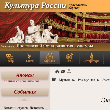
Культура России
Ярославский
портал
Ярославский Фонд развития культуры
Участники:
Театр
Танец
Музыка
ИЗО
Литература
Анонсы
Музыка
Рок музыка
Эксл
полный список анонсов...
События
Эк
Виталий стужев. Летопись