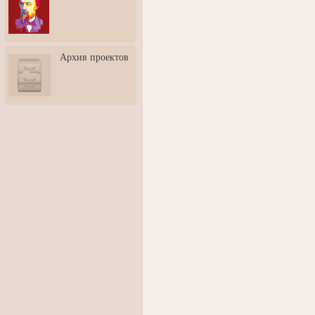
3: Обусловленности
человека и их влияние на
карьеру
Творческая встреча со
Архив проектов
скульптором Дмитрием
Тугариновым
АртБульвар в День города
Ярославля