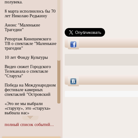
полувека.
8 марта исполнилось бы 70
лет Николаю Редькину
Анонс "Маленькие
Трагедии"
Репортаж Кинешемского
ТВ о спектакле "Маленькие
трагедии"
10 лет Фонду Культуры
Видео сюжет Городского
Телеканала о спектакле
"Старуха"
Победа на Международном
фестивале камерных
спектаклей "Островский
«Это не мы выбрали
«старуху», это «старуха»
выбрала нас»
Иммерсивный спектакль
полный список событий...
"Язык чистого полета
Души"