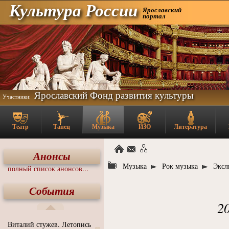
Культура России
Ярославский
портал
Ярославский Фонд развития культуры
Участники:
Театр
Танец
Музыка
ИЗО
Литература
Анонсы
Музыка
Рок музыка
Эксл
полный список анонсов...
События
2
Виталий стужев. Летопись