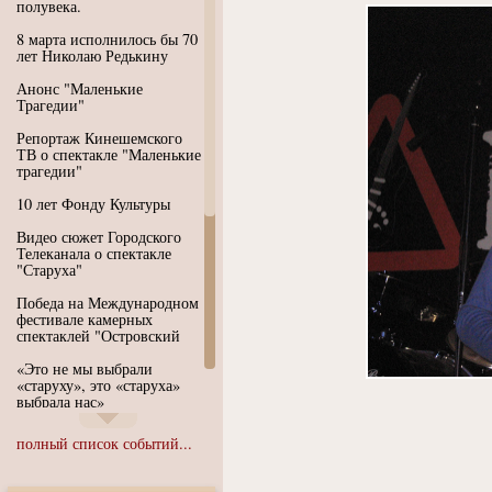
полувека.
8 марта исполнилось бы 70
лет Николаю Редькину
Анонс "Маленькие
Трагедии"
Репортаж Кинешемского
ТВ о спектакле "Маленькие
трагедии"
10 лет Фонду Культуры
Видео сюжет Городского
Телеканала о спектакле
"Старуха"
Победа на Международном
фестивале камерных
спектаклей "Островский
«Это не мы выбрали
«старуху», это «старуха»
выбрала нас»
Иммерсивный спектакль
полный список событий...
"Язык чистого полета
Души"