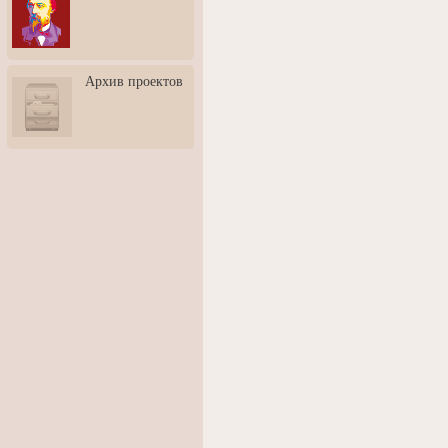
3: Обусловленности
человека и их влияние на
карьеру
Творческая встреча со
Архив проектов
скульптором Дмитрием
Тугариновым
АртБульвар в День города
Ярославля