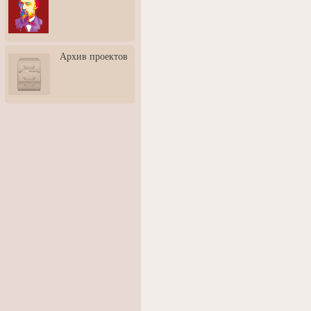
3: Обусловленности
человека и их влияние на
карьеру
Творческая встреча со
Архив проектов
скульптором Дмитрием
Тугариновым
АртБульвар в День города
Ярославля