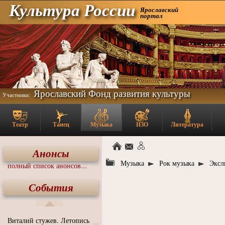
Культура России
Ярославский
портал
Ярославский Фонд развития культуры
Участники:
Театр
Танец
Музыка
ИЗО
Литература
Анонсы
Музыка
Рок музыка
Эксл
полный список анонсов...
События
Виталий стужев. Летопись