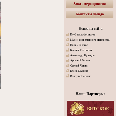
Заказ мероприятия
Контакты Фонда
Новое на сайте:
Клуб филофонистов
Музей современного искусства
Игорь Голяков
Ксения Тихонова
Александр Кравцов
Арсений Власов
Сергей Яргин
Елена Мухина
Валерий Цаплин
Наши Партнеры: