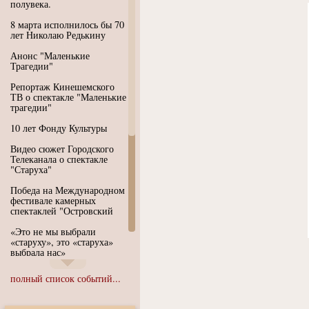
полувека.
8 марта исполнилось бы 70
лет Николаю Редькину
Анонс "Маленькие
Трагедии"
Репортаж Кинешемского
ТВ о спектакле "Маленькие
трагедии"
10 лет Фонду Культуры
Видео сюжет Городского
Телеканала о спектакле
"Старуха"
Победа на Международном
фестивале камерных
спектаклей "Островский
«Это не мы выбрали
«старуху», это «старуха»
выбрала нас»
Иммерсивный спектакль
полный список событий...
"Язык чистого полета
Души"