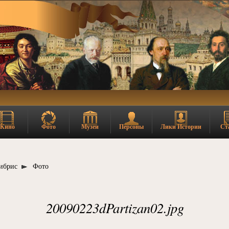
Кино
Фото
Музеи
Персоны
Лики Истории
Ст
ибрис
Фото
20090223dPartizan02.jpg