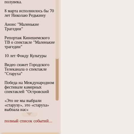
полувека.
8 марта исполнилось бы 70
лет Николаю Редькину
Анонс "Маленькие
Трагедии"
Репортаж Кинешемского
ТВ о спектакле "Маленькие
трагедии"
10 лет Фонду Культуры
Видео сюжет Городского
Телеканала о спектакле
"Старуха"
Победа на Международном
фестивале камерных
спектаклей "Островский
«Это не мы выбрали
«старуху», это «старуха»
выбрала нас»
Иммерсивный спектакль
полный список событий...
"Язык чистого полета
Души"