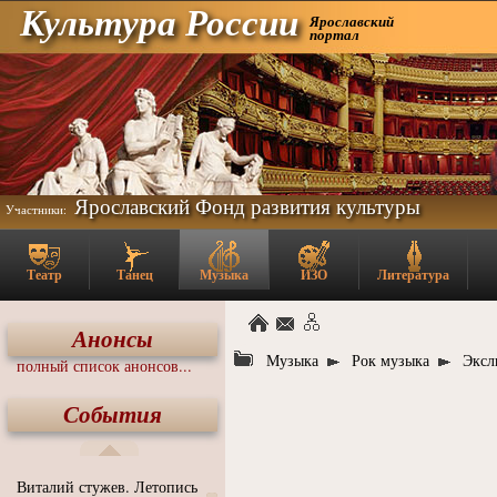
Культура России
Ярославский
портал
Ярославский Фонд развития культуры
Участники:
Театр
Танец
Музыка
ИЗО
Литература
Анонсы
Музыка
Рок музыка
Эксл
полный список анонсов...
События
Виталий стужев. Летопись