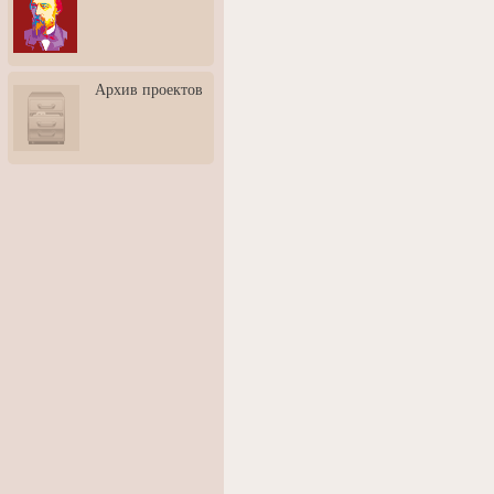
3: Обусловленности
человека и их влияние на
карьеру
Творческая встреча со
Архив проектов
скульптором Дмитрием
Тугариновым
АртБульвар в День города
Ярославля