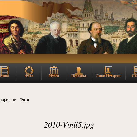
Кино
Фото
Музеи
Персоны
Лики Истории
Ст
ибрис
Фото
2010-Vinil5.jpg