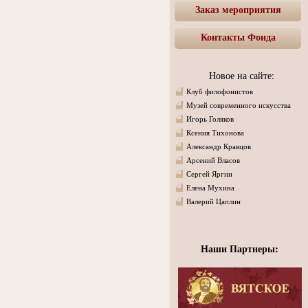
Заказ мероприятия
Контакты Фонда
Новое на сайте:
Клуб филофонистов
Музей современного искусства
Игорь Голяков
Ксения Тихонова
Александр Кравцов
Арсений Власов
Сергей Яргин
Елена Мухина
Валерий Цаплин
Наши Партнеры: