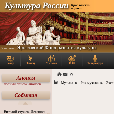
Культура России
Ярославский
портал
Ярославский Фонд развития культуры
Участники:
Театр
Танец
Музыка
ИЗО
Литература
Анонсы
Музыка
Рок музыка
Эксл
полный список анонсов...
События
Виталий стужев. Летопись