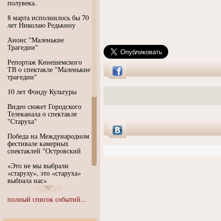
полувека.
8 марта исполнилось бы 70
лет Николаю Редькину
Анонс "Маленькие
Трагедии"
Репортаж Кинешемского
ТВ о спектакле "Маленькие
трагедии"
10 лет Фонду Культуры
Видео сюжет Городского
Телеканала о спектакле
"Старуха"
Победа на Международном
фестивале камерных
спектаклей "Островский
«Это не мы выбрали
«старуху», это «старуха»
выбрала нас»
Иммерсивный спектакль
полный список событий...
"Язык чистого полета
Души"