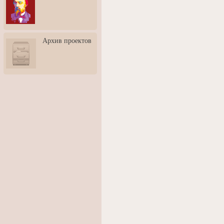
3: Обусловленности
человека и их влияние на
карьеру
Творческая встреча со
Архив проектов
скульптором Дмитрием
Тугариновым
АртБульвар в День города
Ярославля