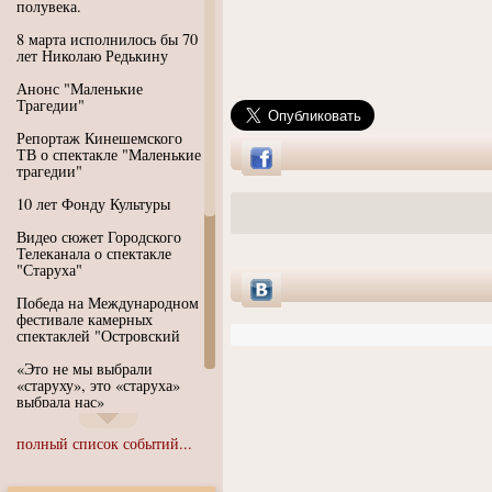
полувека.
8 марта исполнилось бы 70
лет Николаю Редькину
Анонс "Маленькие
Трагедии"
Репортаж Кинешемского
ТВ о спектакле "Маленькие
трагедии"
10 лет Фонду Культуры
Видео сюжет Городского
Телеканала о спектакле
"Старуха"
Победа на Международном
фестивале камерных
спектаклей "Островский
«Это не мы выбрали
«старуху», это «старуха»
выбрала нас»
Иммерсивный спектакль
полный список событий...
"Язык чистого полета
Души"