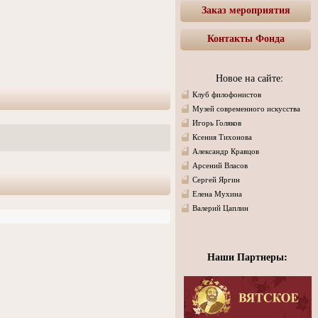
Заказ мероприятия
Контакты Фонда
Новое на сайте:
Клуб филофонистов
Музей современного искусства
Игорь Голяков
Ксения Тихонова
Александр Кравцов
Арсений Власов
Сергей Яргин
Елена Мухина
Валерий Цаплин
Наши Партнеры: