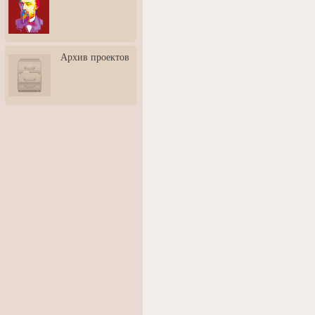
3: Обусловленности
человека и их влияние на
карьеру
Творческая встреча со
Архив проектов
скульптором Дмитрием
Тугариновым
АртБульвар в День города
Ярославля