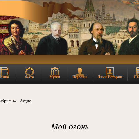
Кино
Фото
Музеи
Персоны
Лики Истории
Ст
ибрис
Аудио
Мой огонь