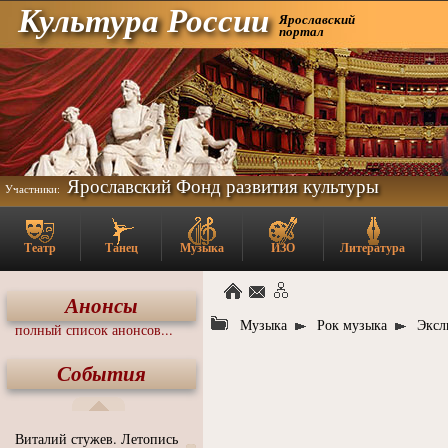
Культура России
Ярославский
портал
Ярославский Фонд развития культуры
Участники:
Театр
Танец
Музыка
ИЗО
Литература
Анонсы
Музыка
Рок музыка
Эксл
полный список анонсов...
События
Виталий стужев. Летопись