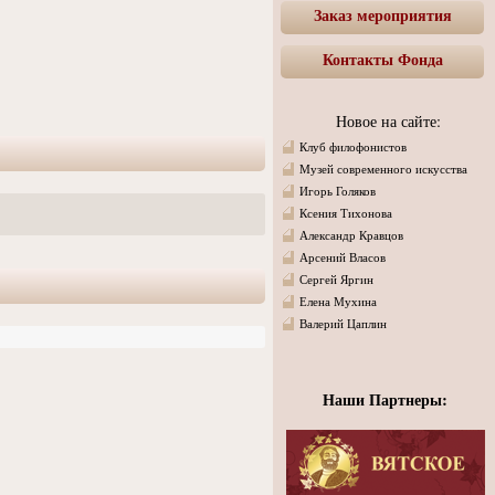
Заказ мероприятия
Контакты Фонда
Новое на сайте:
Клуб филофонистов
Музей современного искусства
Игорь Голяков
Ксения Тихонова
Александр Кравцов
Арсений Власов
Сергей Яргин
Елена Мухина
Валерий Цаплин
Наши Партнеры: