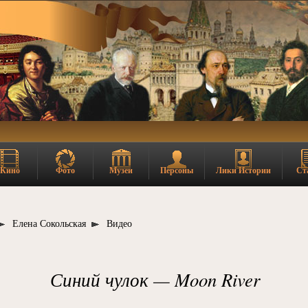
Кино
Фото
Музеи
Персоны
Лики Истории
Ст
Елена Сокольская
Видео
Синий чулок — Moon River