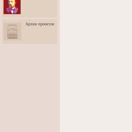
3: Обусловленности
человека и их влияние на
карьеру
Творческая встреча со
Архив проектов
скульптором Дмитрием
Тугариновым
АртБульвар в День города
Ярославля