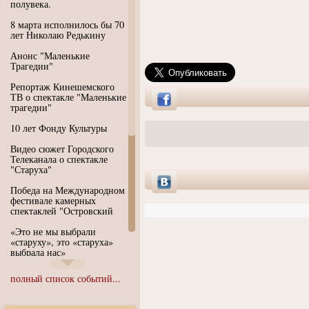
полувека.
8 марта исполнилось бы 70
лет Николаю Редькину
Анонс "Маленькие
Трагедии"
Репортаж Кинешемского
ТВ о спектакле "Маленькие
трагедии"
10 лет Фонду Культуры
Видео сюжет Городского
Телеканала о спектакле
"Старуха"
Победа на Международном
фестивале камерных
спектаклей "Островский
«Это не мы выбрали
«старуху», это «старуха»
выбрала нас»
Иммерсивный спектакль
полный список событий...
"Язык чистого полета
Души"