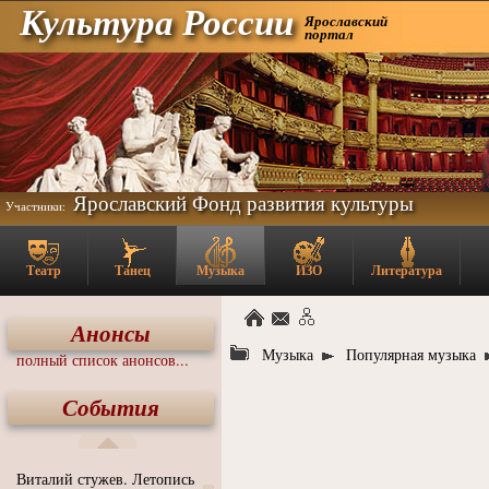
Культура России
Ярославский
портал
Ярославский Фонд развития культуры
Участники:
Театр
Танец
Музыка
ИЗО
Литература
Анонсы
Музыка
Популярная музыка
полный список анонсов...
События
Виталий стужев. Летопись