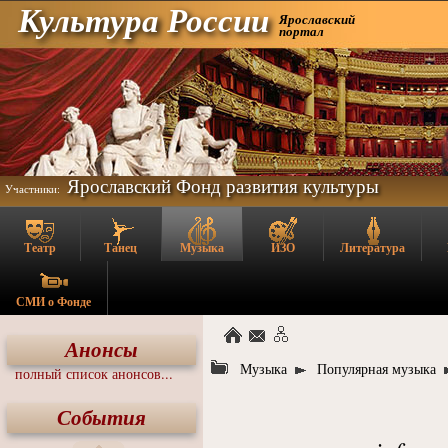
Культура России
Ярославский
портал
Ярославский Фонд развития культуры
Участники:
Театр
Танец
Музыка
ИЗО
Литература
СМИ о Фонде
Анонсы
Музыка
Популярная музыка
полный список анонсов...
События