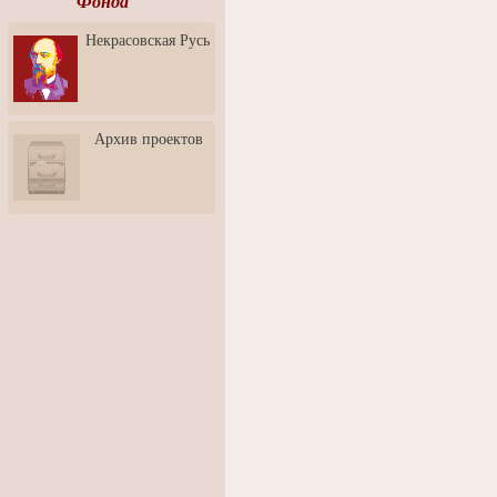
Фонда
Ассоциация Молодых
Некрасовская Русь
Профессионалов - Эпизод
3: Обусловленности
человека и их влияние на
карьеру
Творческая встреча со
Архив проектов
скульптором Дмитрием
Тугариновым
АртБульвар в День города
Ярославля