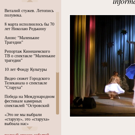
inform
Виталий стужев. Летопись
полувека.
8 марта исполнилось бы 70
лет Николаю Редькину
Анонс "Маленькие
Трагедии"
Репортаж Кинешемского
ТВ о спектакле "Маленькие
трагедии"
10 лет Фонду Культуры
Видео сюжет Городского
Телеканала о спектакле
"Старуха"
Победа на Международном
фестивале камерных
спектаклей "Островский
«Это не мы выбрали
«старуху», это «старуха»
выбрала нас»
Иммерсивный спектакль
полный список событий...