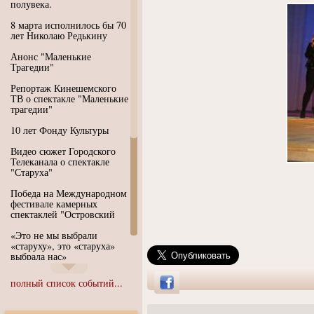
полувека.
8 марта исполнилось бы 70
лет Николаю Редькину
Анонс "Маленькие
Трагедии"
Репортаж Кинешемского
ТВ о спектакле "Маленькие
трагедии"
10 лет Фонду Культуры
Видео сюжет Городского
Телеканала о спектакле
"Старуха"
Победа на Международном
фестивале камерных
спектаклей "Островский
«Это не мы выбрали
«старуху», это «старуха»
выбрала нас»
Иммерсивный спектакль
полный список событий...
"Язык чистого полета
Души"