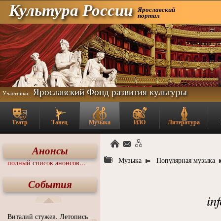
Культура России
Ярославский
портал
Ярославский Фонд развития культуры
Участники:
Театр
Танец
Музыка
ИЗО
Литература
Анонсы
Музыка
Популярная музыка
полный список анонсов...
События
in
Виталий стужев. Летопись