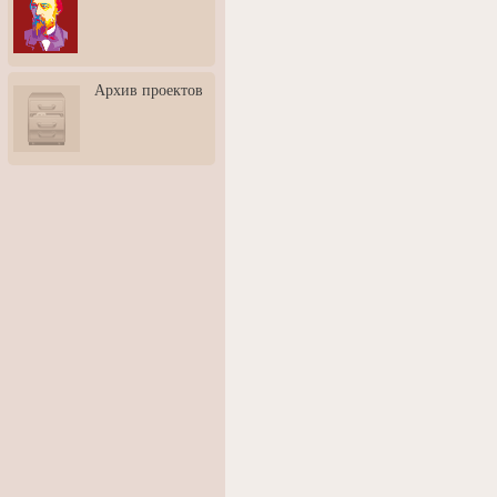
3: Обусловленности
человека и их влияние на
карьеру
Творческая встреча со
Архив проектов
скульптором Дмитрием
Тугариновым
АртБульвар в День города
Ярославля