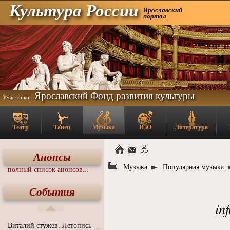
Культура России
Ярославский
портал
Ярославский Фонд развития культуры
Участники:
Театр
Танец
Музыка
ИЗО
Литература
Анонсы
Музыка
Популярная музыка
полный список анонсов...
События
in
Виталий стужев. Летопись