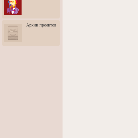
3: Обусловленности
человека и их влияние на
карьеру
Творческая встреча со
Архив проектов
скульптором Дмитрием
Тугариновым
АртБульвар в День города
Ярославля