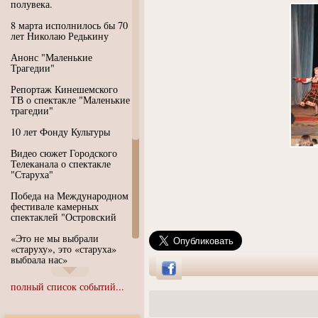
полувека.
8 марта исполнилось бы 70
лет Николаю Редькину
Анонс "Маленькие
Трагедии"
Репортаж Кинешемского
ТВ о спектакле "Маленькие
трагедии"
10 лет Фонду Культуры
Видео сюжет Городского
Телеканала о спектакле
"Старуха"
Победа на Международном
фестивале камерных
спектаклей "Островский
«Это не мы выбрали
«старуху», это «старуха»
выбрала нас»
Иммерсивный спектакль
полный список событий...
"Язык чистого полета
Души"