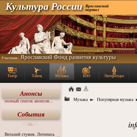
Культура России
Ярославский
портал
Ярославский Фонд развития культуры
Участники:
Театр
Танец
Музыка
ИЗО
Литература
Анонсы
Музыка
Популярная музыка
полный список анонсов...
События
in
Виталий стужев. Летопись