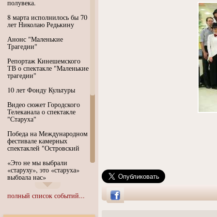
полувека.
8 марта исполнилось бы 70
лет Николаю Редькину
Анонс "Маленькие
Трагедии"
Репортаж Кинешемского
ТВ о спектакле "Маленькие
трагедии"
10 лет Фонду Культуры
Видео сюжет Городского
Телеканала о спектакле
"Старуха"
Победа на Международном
фестивале камерных
спектаклей "Островский
«Это не мы выбрали
«старуху», это «старуха»
выбрала нас»
Иммерсивный спектакль
полный список событий...
"Язык чистого полета
Души"