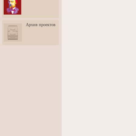
3: Обусловленности
человека и их влияние на
карьеру
Творческая встреча со
Архив проектов
скульптором Дмитрием
Тугариновым
АртБульвар в День города
Ярославля