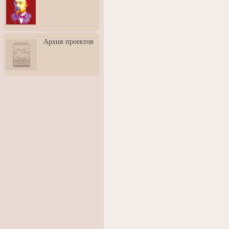
3: Обусловленности
человека и их влияние на
карьеру
Творческая встреча со
Архив проектов
скульптором Дмитрием
Тугариновым
АртБульвар в День города
Ярославля