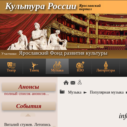
Культура России
Ярославский
портал
Ярославский Фонд развития культуры
Участники:
Театр
Танец
Музыка
ИЗО
Литература
Анонсы
Музыка
Популярная музыка
полный список анонсов...
События
in
Виталий стужев. Летопись