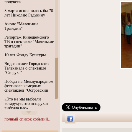
полувека.
8 марта исполнилось бы 70
лет Николаю Редькину
Анонс "Маленькие
Трагедии"
Репортаж Кинешемского
ТВ о спектакле "Маленькие
трагедии"
10 лет Фонду Культуры
Видео сюжет Городского
Телеканала о спектакле
"Старуха"
Победа на Международном
фестивале камерных
спектаклей "Островский
«Это не мы выбрали
«старуху», это «старуха»
выбрала нас»
Иммерсивный спектакль
полный список событий...
"Язык чистого полета
Души"