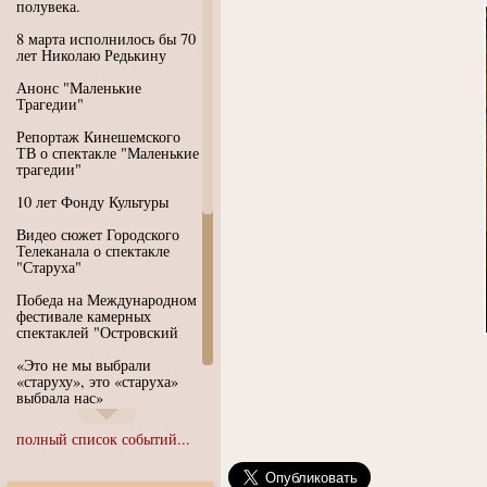
полувека.
8 марта исполнилось бы 70
лет Николаю Редькину
Анонс "Маленькие
Трагедии"
Репортаж Кинешемского
ТВ о спектакле "Маленькие
трагедии"
10 лет Фонду Культуры
Видео сюжет Городского
Телеканала о спектакле
"Старуха"
Победа на Международном
фестивале камерных
спектаклей "Островский
«Это не мы выбрали
«старуху», это «старуха»
выбрала нас»
Иммерсивный спектакль
полный список событий...
"Язык чистого полета
Души"