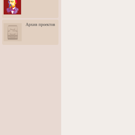
3: Обусловленности
человека и их влияние на
карьеру
Творческая встреча со
Архив проектов
скульптором Дмитрием
Тугариновым
АртБульвар в День города
Ярославля