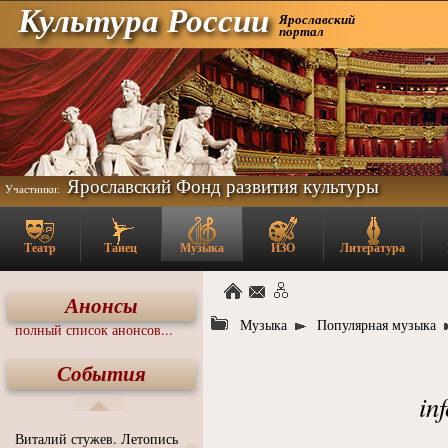
Культура России
Ярославский
портал
Ярославский Фонд развития культуры
Участники:
Театр
Танец
Музыка
ИЗО
Литература
Анонсы
Музыка
Популярная музыка
полный список анонсов...
События
in
Виталий стужев. Летопись