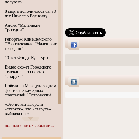
полувека.
8 марта исполнилось бы 70
лет Николаю Редькину
Анонс "Маленькие
Трагедии"
Репортаж Кинешемского
ТВ о спектакле "Маленькие
трагедии"
10 лет Фонду Культуры
Видео сюжет Городского
Телеканала о спектакле
"Старуха"
Победа на Международном
фестивале камерных
спектаклей "Островский
«Это не мы выбрали
«старуху», это «старуха»
выбрала нас»
Иммерсивный спектакль
полный список событий...
"Язык чистого полета
Души"