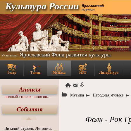
Культура России
Ярославский
портал
Ярославский Фонд развития культуры
Участники:
Театр
Танец
Музыка
ИЗО
Литература
Анонсы
Музыка
Народная музыка
полный список анонсов...
События
Фолк - Рок Г
Виталий стужев. Летопись