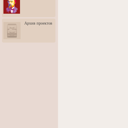
3: Обусловленности
человека и их влияние на
карьеру
Творческая встреча со
Архив проектов
скульптором Дмитрием
Тугариновым
АртБульвар в День города
Ярославля